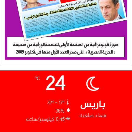
24
℃
باريس
32º - 17º
36%
سماء صافية
0.45 كيلومتر/ساعة