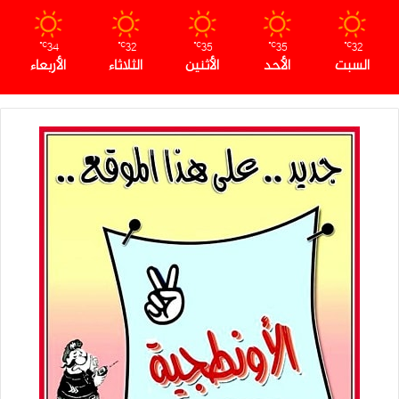
34
32
35
35
32
℃
℃
℃
℃
℃
السبت
الأحد
الأثنين
الثلاثاء
الأربعاء