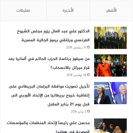
الأشهر
الأخيرة
تعليقات
الدكتور علي عبد العال يزور مجلس الشيوخ
الفرنسي ويلتقي برموز الجالية المصرية
31 ديسمبر، 2018
من سيفوز برئاسة الحزب الحاكم في ألمانيا بعد
قرار ميركل بالانسحاب؟
26 نوفمبر، 2018
تأجيل تصويت موافقة البرلمان البريطاني على
إتفاقية خروج بريطانيا من الإتحاد الأوربي الى
قبل يوم 21 يناير المقبل
2 يناير، 2019
محسن علي رئيساً لإتحاد المنظمات والمؤسسات
المصرية في هولندا