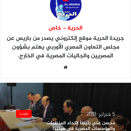
الحرية - خاص
جريدة الحرية
موقع إلكتروني يصدر من باريس عن
مجلس التعاون المصري الأوربي يهتم بشؤون
المصريين والجاليات المصرية في الخارج.
موقع
الويب
5 فبراير، 2019
هولندا
محسن علي رئيساً لإتحاد المنظمات
والمؤسسات المصرية في هولندا