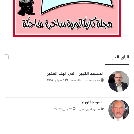
الرأي الحر
المسجد الكبير .. في البلد الفقير !
محمد سعد عبدالحفيظ
6 فبراير، 2024
العودة للوراء …
محي الدين غريب
12 أبريل، 2022