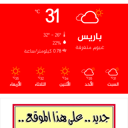
31
℃
باريس
32º - 26º
22%
غيوم متفرقة
0.78 كيلومتر/ساعة
35
32
34
35
31
℃
℃
℃
℃
℃
السبت
الأحد
الأثنين
الثلاثاء
الأربعاء