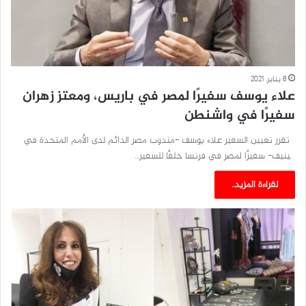
8 يناير، 2021
علاء يوسف سفيرًا لمصر في باريس، ومعتز زهران
سفيرًا في واشنطن
تقرر تعيين السفير علاء يوسف -مندوب مصر الدائم لدى الأمم المتحدة في
چينيف- سفيرًا لمصر في فرنسا خلفًا للسفير…
لقراءة المزيد..