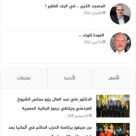
المسجد الكبير .. في البلد الفقير !
6 فبراير، 2024
العودة للوراء …
12 أبريل، 2022
الأشهر
الأخيرة
تعليقات
الدكتور علي عبد العال يزور مجلس الشيوخ
الفرنسي ويلتقي برموز الجالية المصرية
31 ديسمبر، 2018
من سيفوز برئاسة الحزب الحاكم في ألمانيا بعد