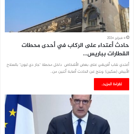
4 فبراير، 2024
حادث أعتداء على الركاب في أحدى محطات
القطارات بباريس…
أعتدي شاب أفريقي على بعض الأشخاص داخل محطة “جار دي ليون” بالسلاح
الأبيض (سكين) ،ونتج عن الحادث أصابة أثنين من…
لقراءة المزيد..