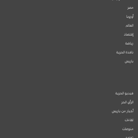
مصر
أوروبا
العالم
إقتصاد
رياضة
نافذة الحرية
باريس
فيديو الحرية
الرأي الحر
أخبار من باريس
لقاءات
منوعات
ثقافة