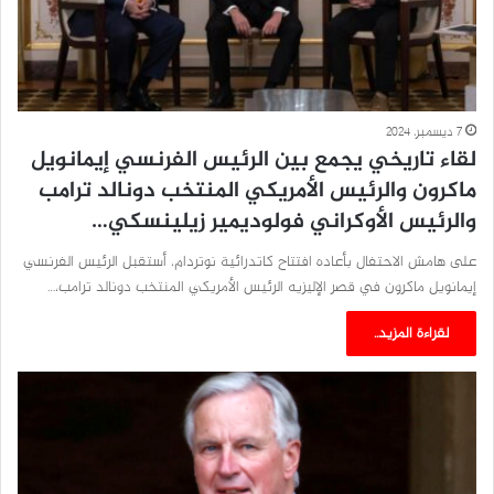
7 ديسمبر، 2024
لقاء تاريخي يجمع بين الرئيس الفرنسي إيمانويل
ماكرون والرئيس الأمريكي المنتخب دونالد ترامب
والرئيس الأوكراني فولوديمير زيلينسكي…
على هامش الاحتفال بأعاده افتتاح كاتدرائية نوتردام، أستقبل الرئيس الفرنسي
إيمانويل ماكرون في قصر الإليزيه الرئيس الأمريكي المنتخب دونالد ترامب،…
لقراءة المزيد..