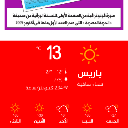
13
℃
باريس
27º - 12º
77%
سماء صافية
2.34 كيلومتر/ساعة
35
36
34
35
27
℃
℃
℃
℃
℃
الجمعة
السبت
الأحد
الأثنين
الثلاثاء