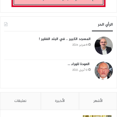
الرأي الحر
المسجد الكبير .. في البلد الفقير !
6 فبراير، 2024
العودة للوراء …
12 أبريل، 2022
الأشهر
الأخيرة
تعليقات