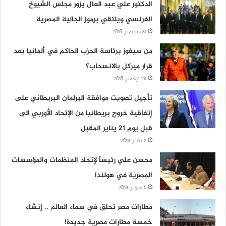
الدكتور علي عبد العال يزور مجلس الشيوخ
الفرنسي ويلتقي برموز الجالية المصرية
31 ديسمبر، 2018
من سيفوز برئاسة الحزب الحاكم في ألمانيا بعد
قرار ميركل بالانسحاب؟
26 نوفمبر، 2018
تأجيل تصويت موافقة البرلمان البريطاني على
إتفاقية خروج بريطانيا من الإتحاد الأوربي الى
قبل يوم 21 يناير المقبل
2 يناير، 2019
محسن علي رئيساً لإتحاد المنظمات والمؤسسات
المصرية في هولندا
5 فبراير، 2019
مطارات مصر تحلق في سماء العالم .. إنشاء
خمسة مطارات مصرية جديدة!