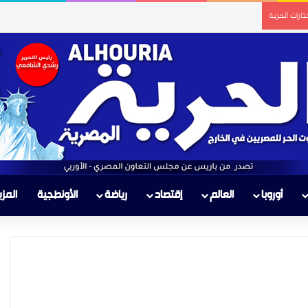
ارات الحرية
أوروبا
العالم
إقتصاد
رياضة
الأونطجية
المزي