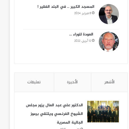
المسجد الكبير .. في البلد الفقير !
6 فبراير، 2024
العودة للوراء …
12 أبريل، 2022
الأشهر
الأخيرة
تعليقات
الدكتور علي عبد العال يزور مجلس
الشيوخ الفرنسي ويلتقي برموز
الجالية المصرية