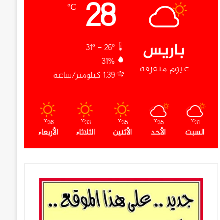
28
℃
باريس
31º - 26º
31%
غيوم متفرقة
1.39 كيلومتر/ساعة
36
33
35
35
31
℃
℃
℃
℃
℃
السبت
الأحد
الأثنين
الثلاثاء
الأربعاء