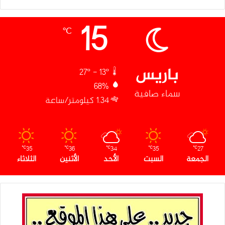
15
℃
باريس
27º - 13º
68%
سماء صافية
1.34 كيلومتر/ساعة
35
36
34
35
27
℃
℃
℃
℃
℃
الجمعة
السبت
الأحد
الأثنين
الثلاثاء