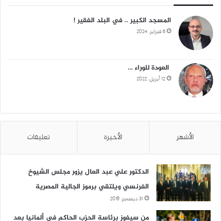
المسجد الكبير .. في البلد الفقير !
6 فبراير، 2024
العودة للوراء …
12 أبريل، 2022
الأشهر
الأخيرة
تعليقات
الدكتور علي عبد العال يزور مجلس الشيوخ
الفرنسي ويلتقي برموز الجالية المصرية
31 ديسمبر، 2018
من سيفوز برئاسة الحزب الحاكم في ألمانيا بعد