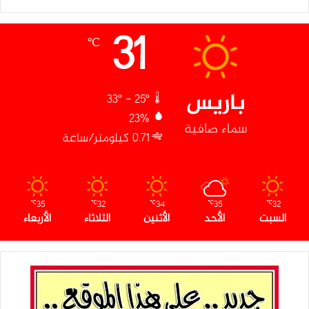
31
℃
باريس
33º - 25º
23%
سماء صافية
0.71 كيلومتر/ساعة
35
32
34
35
32
℃
℃
℃
℃
℃
السبت
الأحد
الأثنين
الثلاثاء
الأربعاء