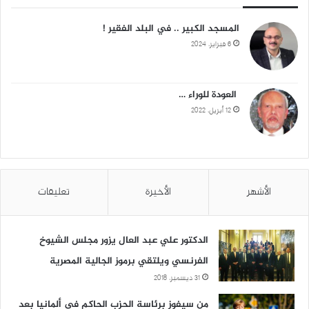
المسجد الكبير .. في البلد الفقير !
6 فبراير، 2024
العودة للوراء …
12 أبريل، 2022
الأشهر
الأخيرة
تعليقات
الدكتور علي عبد العال يزور مجلس الشيوخ
الفرنسي ويلتقي برموز الجالية المصرية
31 ديسمبر، 2018
من سيفوز برئاسة الحزب الحاكم في ألمانيا بعد