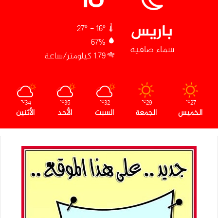
باريس
27º - 16º
67%
سماء صافية
1.79 كيلومتر/ساعة
34
35
32
29
27
℃
℃
℃
℃
℃
الخميس
الجمعة
السبت
الأحد
الأثنين