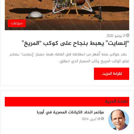
منوعات
21 يوليو، 2020
“إنسايت” يهبط بنجاح على كوكب “المريخ”
بعد حوالى ستة أشهر من انطلاقه في الفضاء هبط مسبار “إنسايت” بسلام
على كوكب المريخ. وكان المسبار الذي انطلق…
لقراءة المزيد..
نافذة الحرية
مؤتمر اتحاد الكيانات المصرية في أوربا
28 أبريل، 2024