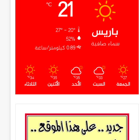
21
℃
باريس
27º - 20º
52%
سماء صافية
0.89 كيلومتر/ساعة
34
35
35
33
27
℃
℃
℃
℃
℃
الجمعة
السبت
الأحد
الأثنين
الثلاثاء