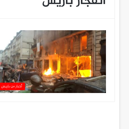
انفجار باريس
أخبار من باريس