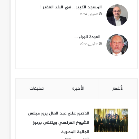
المسجد الكبير .. في البلد الفقير !
6 فبراير، 2024
العودة للوراء …
12 أبريل، 2022
الأشهر
الأخيرة
تعليقات
الدكتور علي عبد العال يزور مجلس
الشيوخ الفرنسي ويلتقي برموز
الجالية المصرية