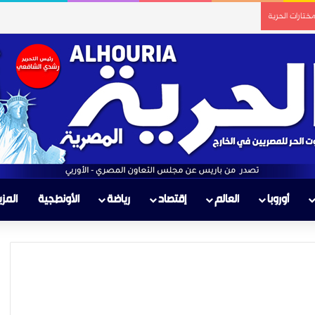
ختارات الحرية
أوروبا
العالم
إقتصاد
رياضة
الأونطجية
المزي