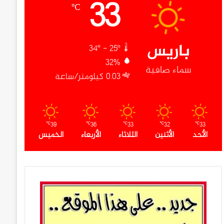
33
℃
باريس
34º - 25º
32%
سماء صافية
0.03 كيلومتر/ساعة
39
36
33
32
33
℃
℃
℃
℃
℃
الأحد
الأثنين
الثلاثاء
الأربعاء
الخميس