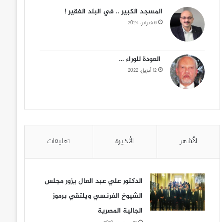
المسجد الكبير .. في البلد الفقير !
6 فبراير، 2024
العودة للوراء …
12 أبريل، 2022
الأشهر
الأخيرة
تعليقات
الدكتور علي عبد العال يزور مجلس
الشيوخ الفرنسي ويلتقي برموز
الجالية المصرية