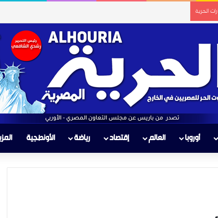
ات الحرية
أوروبا
العالم
إقتصاد
رياضة
الأونطجية
المزي