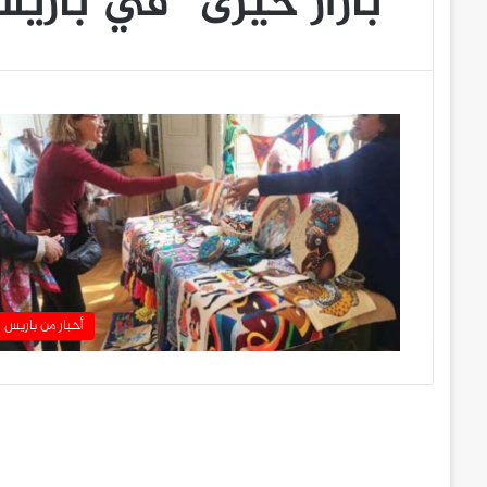
“بازار خيرى” في باري
أخبار من باريس