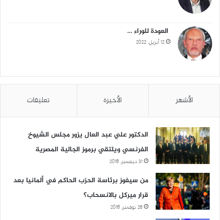
العودة للوراء …
12 أبريل، 2022
الأشهر
الأخيرة
تعليقات
الدكتور علي عبد العال يزور مجلس الشيوخ
الفرنسي ويلتقي برموز الجالية المصرية
31 ديسمبر، 2018
من سيفوز برئاسة الحزب الحاكم في ألمانيا بعد
قرار ميركل بالانسحاب؟
26 نوفمبر، 2018