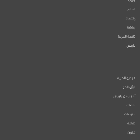
أوروبا
العالم
إقتصاد
رياضة
نافذة الحرية
باريس
فيديو الحرية
الرأي الحر
أخبار من باريس
لقاءات
منوعات
ثقافة
فنون