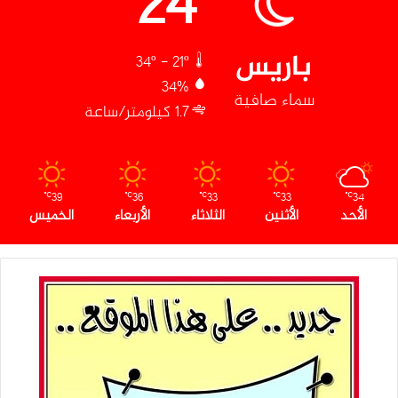
24
باريس
34º - 21º
34%
سماء صافية
1.7 كيلومتر/ساعة
39
36
33
33
34
℃
℃
℃
℃
℃
الأحد
الأثنين
الثلاثاء
الأربعاء
الخميس