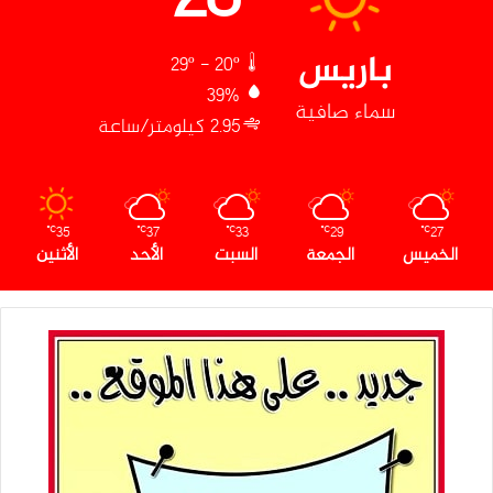
باريس
29º - 20º
39%
سماء صافية
2.95 كيلومتر/ساعة
35
37
33
29
27
℃
℃
℃
℃
℃
الخميس
الجمعة
السبت
الأحد
الأثنين