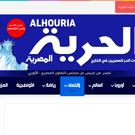
ارات الحرية
أوروبا
العالم
إقتصاد
رياضة
الأونطجية
المزي