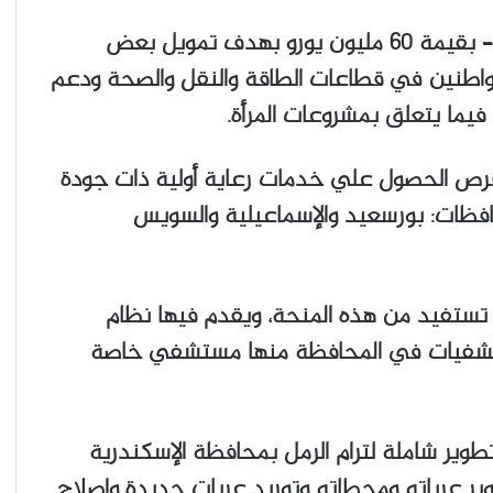
قدمت فرنسا للحكومة المصرية منحة – لا ترد – بقيمة 60 مليون يورو بهدف تمويل بعض
اطنين في قطاعات الطاقة والنقل والصحة ودعم
ما يتعلق بمشروعات المرأة.
ص الحصول علي خدمات رعاية أولية ذات جودة
ت: بورسعيد والإسماعيلية والسويس
تفيد من هذه المنحة، ويقدم فيها نظام
ستشفيات في المحافظة منها مستشفي خاصة
وير شاملة لترام الرمل بمحافظة الإسكندرية
 عرباته ومحطاته وتوريد عربات جديدة وإصلاح