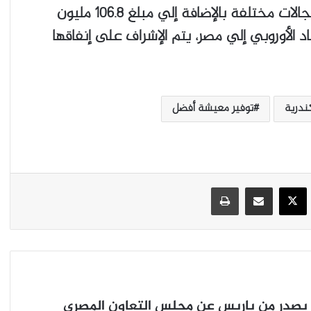
من 1.8 مليار يورو لمصر كمساعدات في عدة مجالات مختلفة بالإضافة إلي مبلغ 106.8 مليون
 الأوروبي إلي مصر، يتم الإشراف على إنفاقها
كندرية
توفير معيشة أفضل
‫X
يسبوك
مشاركة عبر البريد
طباعة
يصدر من باريس عن مجلس التعاون المصري