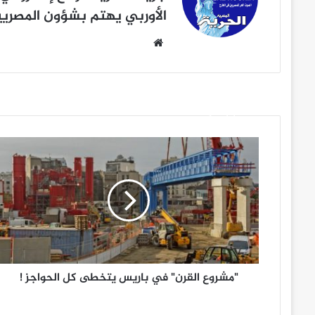
الأوربي يهتم بشؤون المصريين
موقع
الويب
اقرأ أيضاً
"مشروع القرن"
في
باريس
يتخطى
كل
الحواجز
!
"مشروع القرن" في باريس يتخطى كل الحواجز !