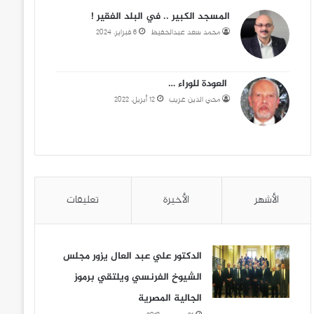
المسجد الكبير .. في البلد الفقير !
محمد سعد عبدالحفيظ
6 فبراير، 2024
العودة للوراء …
محي الدين غريب
12 أبريل، 2022
الأشهر
الأخيرة
تعليقات
الدكتور علي عبد العال يزور مجلس
الشيوخ الفرنسي ويلتقي برموز
الجالية المصرية