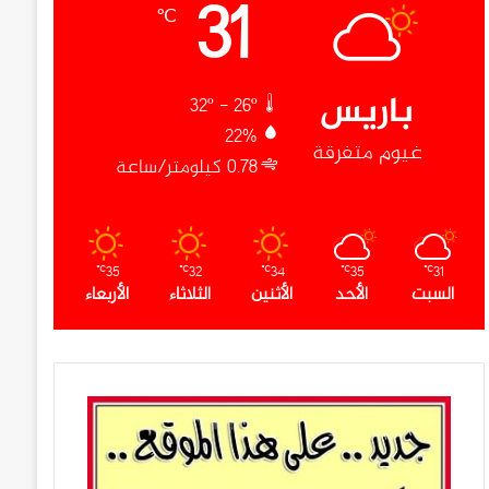
31
℃
باريس
32º - 26º
22%
غيوم متفرقة
0.78 كيلومتر/ساعة
35
32
34
35
31
℃
℃
℃
℃
℃
السبت
الأحد
الأثنين
الثلاثاء
الأربعاء