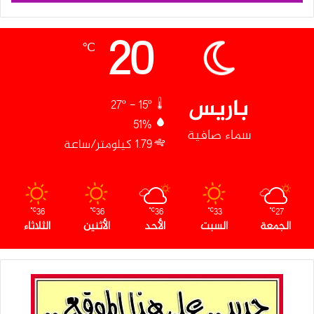
20
℃
باريس
27º - 15º
51%
سماء صافية
1.79 كيلومتر/ساعة
36
36
36
33
27
℃
℃
℃
℃
℃
الجمعة
السبت
الأحد
الأثنين
الثلاثاء