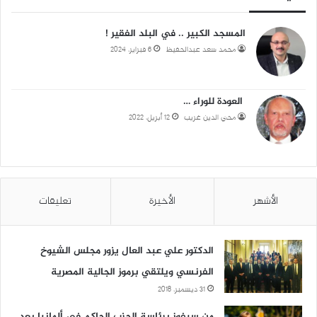
المسجد الكبير .. في البلد الفقير !
محمد سعد عبدالحفيظ
6 فبراير، 2024
العودة للوراء …
محي الدين غريب
12 أبريل، 2022
الأشهر
الأخيرة
تعليقات
الدكتور علي عبد العال يزور مجلس الشيوخ
الفرنسي ويلتقي برموز الجالية المصرية
31 ديسمبر، 2018
من سيفوز برئاسة الحزب الحاكم في ألمانيا بعد