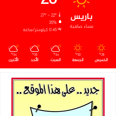
باريس
27º - 22º
35%
سماء صافية
0.45 كيلومتر/ساعة
34
35
34
30
26
℃
℃
℃
℃
℃
الخميس
الجمعة
السبت
الأحد
الأثنين