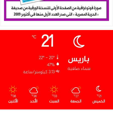
21
℃
باريس
22º - 20º
47%
سماء صافية
3.13 كيلومتر/ساعة
36
36
33
27
21
℃
℃
℃
℃
℃
الخميس
الجمعة
السبت
الأحد
الأثنين