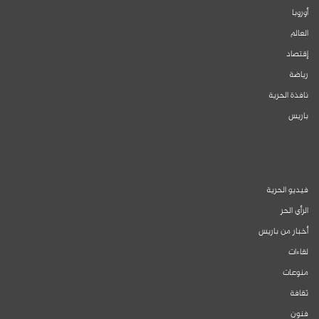
أوروبا
العالم
إقتصاد
رياضة
نافذة الحرية
باريس
فيديو الحرية
الرأي الحر
أخبار من باريس
لقاءات
منوعات
ثقافة
فنون