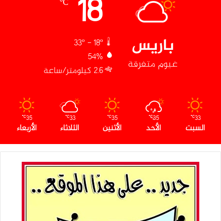
18
℃
باريس
33º - 18º
54%
غيوم متفرقة
2.6 كيلومتر/ساعة
35
33
35
35
33
℃
℃
℃
℃
℃
السبت
الأحد
الأثنين
الثلاثاء
الأربعاء