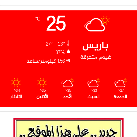
25
℃
باريس
27º - 23º
37%
غيوم متفرقة
1.56 كيلومتر/ساعة
34
35
35
33
27
℃
℃
℃
℃
℃
الجمعة
السبت
الأحد
الأثنين
الثلاثاء