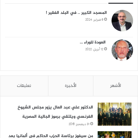
المسجد الكبير .. في البلد الفقير !
6 فبراير، 2024
العودة للوراء …
12 أبريل، 2022
الأشهر
الأخيرة
تعليقات
الدكتور علي عبد العال يزور مجلس الشيوخ
الفرنسي ويلتقي برموز الجالية المصرية
31 ديسمبر، 2018
من سيفوز برئاسة الحزب الحاكم في ألمانيا بعد