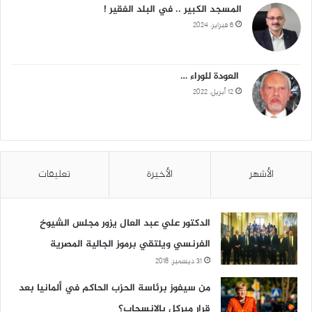
المسجد الكبير .. في البلد الفقير !
6 فبراير، 2024
العودة للوراء …
12 أبريل، 2022
الأشهر
الأخيرة
تعليقات
الدكتور علي عبد العال يزور مجلس الشيوخ
الفرنسي ويلتقي برموز الجالية المصرية
31 ديسمبر، 2018
من سيفوز برئاسة الحزب الحاكم في ألمانيا بعد
قرار ميركل بالانسحاب؟