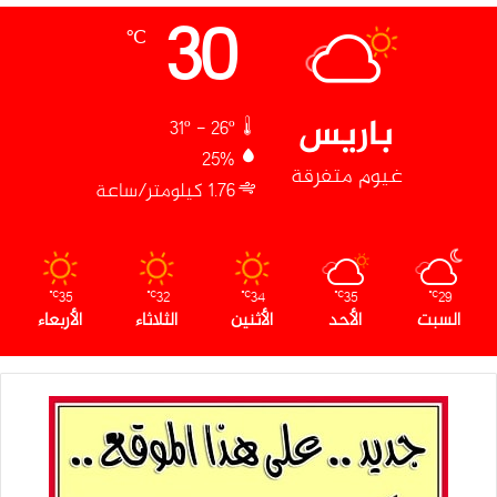
30
℃
باريس
31º - 26º
25%
غيوم متفرقة
1.76 كيلومتر/ساعة
35
32
34
35
29
℃
℃
℃
℃
℃
السبت
الأحد
الأثنين
الثلاثاء
الأربعاء