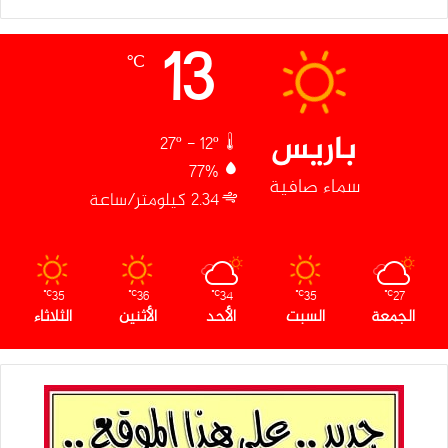
13
℃
باريس
27º - 12º
77%
سماء صافية
2.34 كيلومتر/ساعة
35
36
34
35
27
℃
℃
℃
℃
℃
الجمعة
السبت
الأحد
الأثنين
الثلاثاء