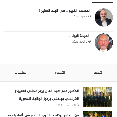
المسجد الكبير .. في البلد الفقير !
6 فبراير، 2024
العودة للوراء …
12 أبريل، 2022
الأشهر
الأخيرة
تعليقات
الدكتور علي عبد العال يزور مجلس الشيوخ
الفرنسي ويلتقي برموز الجالية المصرية
31 ديسمبر، 2018
من سيفوز برئاسة الحزب الحاكم في ألمانيا بعد