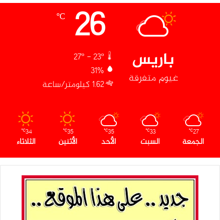
26
℃
باريس
27º - 23º
31%
غيوم متفرقة
1.62 كيلومتر/ساعة
34
35
35
33
27
℃
℃
℃
℃
℃
الجمعة
السبت
الأحد
الأثنين
الثلاثاء