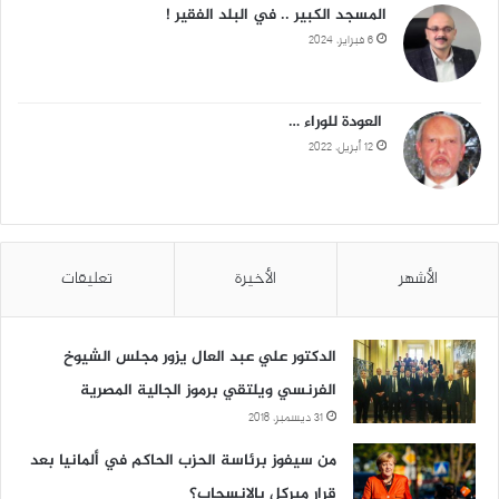
المسجد الكبير .. في البلد الفقير !
6 فبراير، 2024
العودة للوراء …
12 أبريل، 2022
الأشهر
الأخيرة
تعليقات
الدكتور علي عبد العال يزور مجلس الشيوخ
الفرنسي ويلتقي برموز الجالية المصرية
31 ديسمبر، 2018
من سيفوز برئاسة الحزب الحاكم في ألمانيا بعد
قرار ميركل بالانسحاب؟