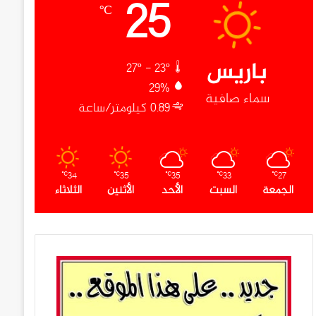
25
℃
باريس
27º - 23º
29%
سماء صافية
0.89 كيلومتر/ساعة
34
35
35
33
27
℃
℃
℃
℃
℃
الجمعة
السبت
الأحد
الأثنين
الثلاثاء