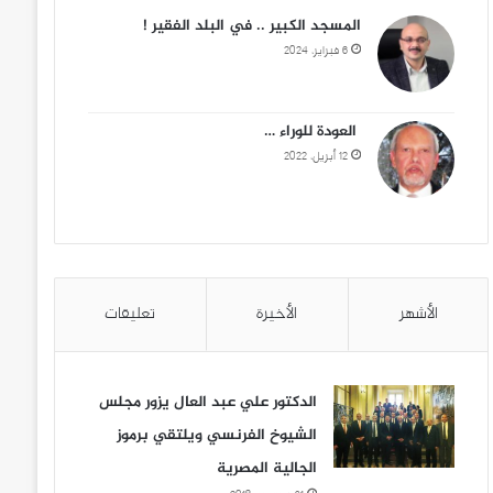
المسجد الكبير .. في البلد الفقير !
6 فبراير، 2024
العودة للوراء …
12 أبريل، 2022
الأشهر
الأخيرة
تعليقات
الدكتور علي عبد العال يزور مجلس
الشيوخ الفرنسي ويلتقي برموز
الجالية المصرية