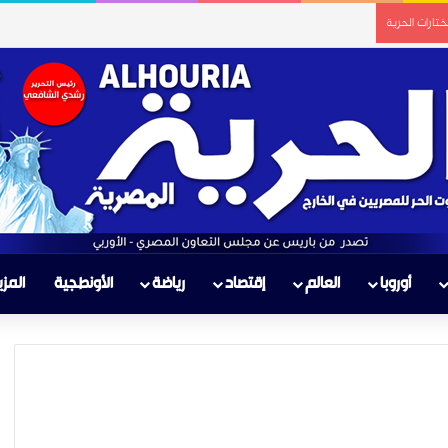
تارات الحرية
أوروبا
العالم
إقتصاد
رياضة
الأونطجية
المزي