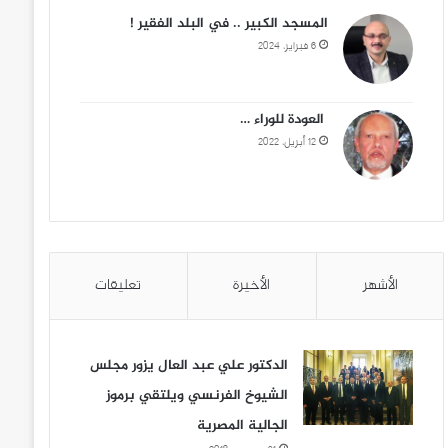
المسجد الكبير .. في البلد الفقير !
6 فبراير، 2024
العودة للوراء …
12 أبريل، 2022
الأشهر
الأخيرة
تعليقات
الدكتور علي عبد العال يزور مجلس
الشيوخ الفرنسي ويلتقي برموز
الجالية المصرية