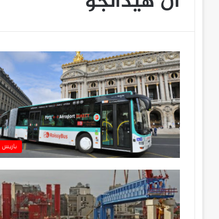
آن هيدالجو
باريس