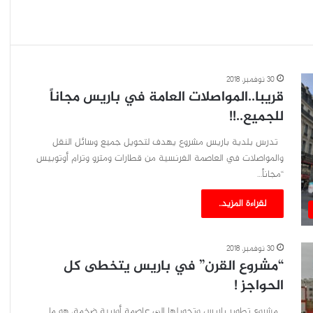
30 نوفمبر، 2018
قريبا..المواصلات العامة في باريس مجاناً
للجميع..!!
تدرس بلدية باريس مشروع يهدف لتحويل جميع وسائل النقل
والمواصلات في العاصمة الفرنسية من قطارات ومترو وترام أوتوبيس
“مجاناً…
لقراءة المزيد..
30 نوفمبر، 2018
“مشروع القرن” في باريس يتخطى كل
الحواجز !
مشروع تطوير باريس وتحويلها الى عاصمة أوربية ضخمة، هو ما