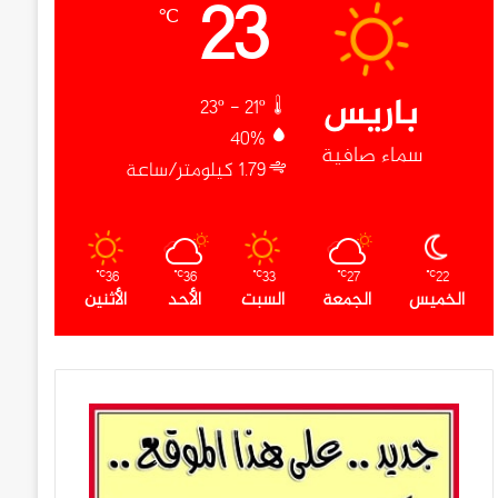
23
℃
باريس
23º - 21º
40%
سماء صافية
1.79 كيلومتر/ساعة
36
36
33
27
22
℃
℃
℃
℃
℃
الخميس
الجمعة
السبت
الأحد
الأثنين