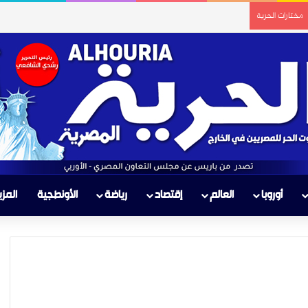
مختارات الحرية
أوروبا
العالم
إقتصاد
رياضة
الأونطجية
المزي