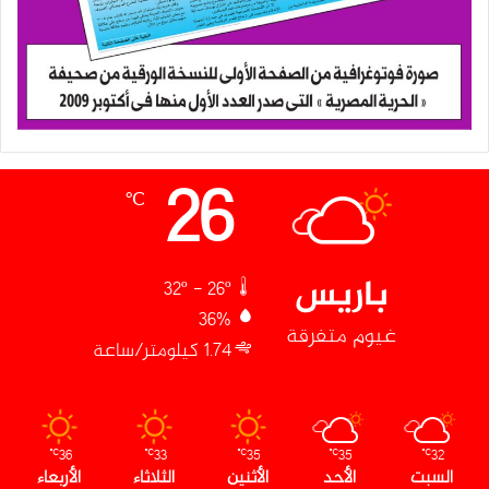
26
℃
باريس
32º - 26º
36%
غيوم متفرقة
1.74 كيلومتر/ساعة
36
33
35
35
32
℃
℃
℃
℃
℃
السبت
الأحد
الأثنين
الثلاثاء
الأربعاء