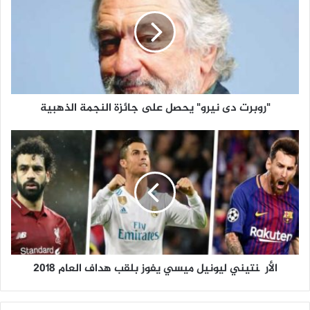
نيرو"
يحصل
على
جائزة
النجمة
"روبرت دى نيرو" يحصل على جائزة النجمة الذهبية
الذهبية
الأرچنتيني
ليونيل
ميسي
يفوز
بلقب
هداف
العام
الأرچنتيني ليونيل ميسي يفوز بلقب هداف العام ٢٠١٨
٢٠١٨