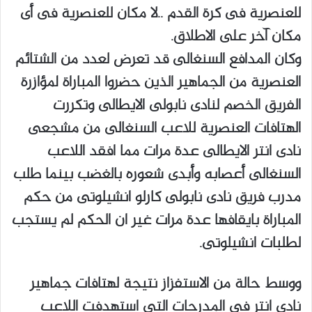
‬مكان‭ ‬آخر‭ ‬على‭ ‬الاطلاق‭.‬
‬لطلبات‭ ‬انشيلوتى‭.‬