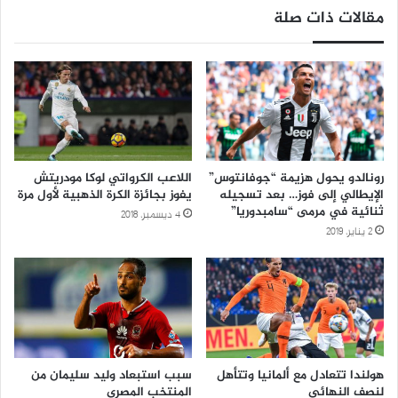
مقالات ذات صلة
رونالدو يحول هزيمة “جوفانتوس”
اللاعب الكرواتي لوكا مودريتش
الإيطالي إلى فوز… بعد تسجيله
يفوز بجائزة الكرة الذهبية لأول مرة
ثنائية في مرمى “سامبدوريا”
4 ديسمبر، 2018
2 يناير، 2019
هولندا تتعادل مع ألمانيا وتتأهل
سبب استبعاد وليد سليمان من
لنصف النهائي
المنتخب المصرى