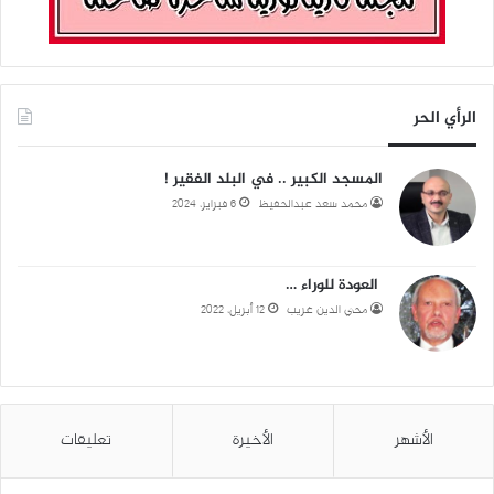
الرأي الحر
المسجد الكبير .. في البلد الفقير !
محمد سعد عبدالحفيظ
6 فبراير، 2024
العودة للوراء …
محي الدين غريب
12 أبريل، 2022
الأشهر
الأخيرة
تعليقات