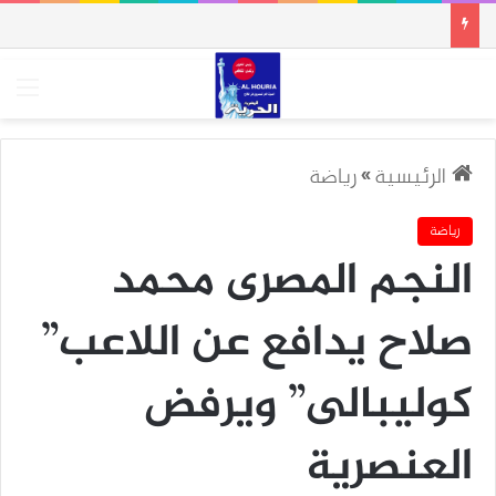
الق
الرئيسية
»
رياضة
رياضة
‬صلاح يدافع‭ ‬عن‭ ‬اللاعب‭”
‬العنصرية