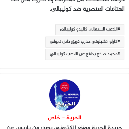
‬الهتافات‭ ‬العنصرية‭ ‬ضد‭ ‬كوليبالى.
اللاعب‭ ‬السنغالى‭ ‬كاليدو‭ ‬كوليبالى
كارلو‭ ‬انشيلوتى‭ ‬مدرب فريق نادي‭ ‬نابولى
محمد صلاح يدافع عن اللاعب كوليبالي
الحرية - خاص
جريدة الحرية
موقع إلكتروني يصدر من باريس عن