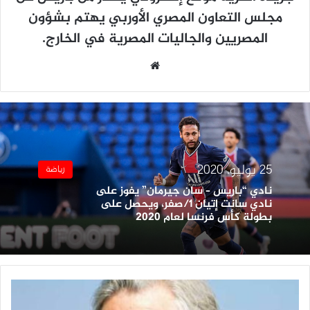
مجلس التعاون المصري الأوربي يهتم بشؤون
المصريين والجاليات المصرية في الخارج.
موقع
الويب
25 يوليو، 2020
رياضة
نادي “باريس – سان جيرمان” يفوز على
نادي سانت إتيان 1/صفر، ويحصل على
بطولة كأس فرنسا لعام 2020
"روبرت
دى