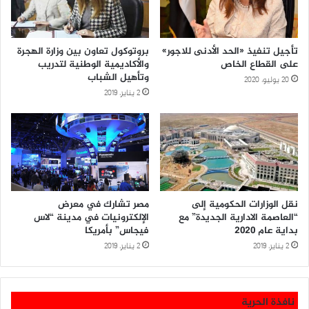
تأجيل تنفيذ «الحد الأدنى للاجور»
بروتوكول تعاون بين وزارة الهجرة
على القطاع الخاص
والأكاديمية الوطنية لتدريب
وتأهيل الشباب
20 يوليو، 2020
2 يناير، 2019
نقل الوزارات الحكومية إلى
مصر تشارك في معرض
“العاصمة الادارية الجديدة” مع
الإلكترونيات في مدينة “لاس
بداية عام ٢٠٢٠
فيجاس” بأمريكا
2 يناير، 2019
2 يناير، 2019
نافذة الحرية