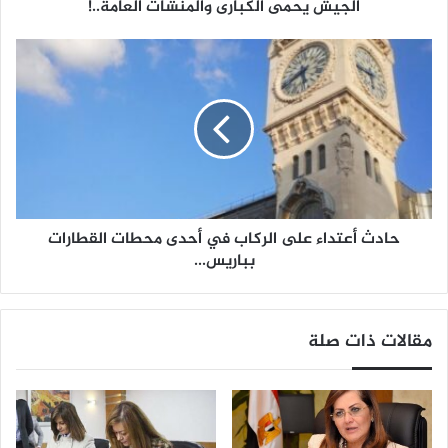
الجيش يحمى الكبارى والمنشآت العامة..!
حادث
أعتداء
على
الركاب
في
أحدى
محطات
حادث أعتداء على الركاب في أحدى محطات القطارات
القطارات
بباريس...
بباريس...
مقالات ذات صلة