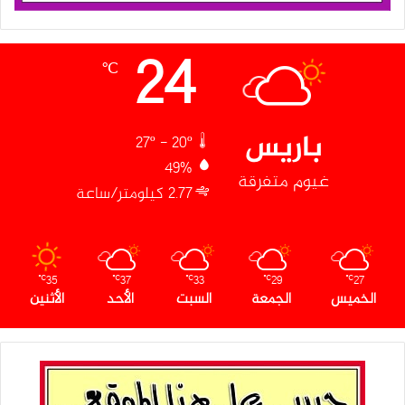
24
℃
باريس
27º - 20º
49%
غيوم متفرقة
2.77 كيلومتر/ساعة
35
37
33
29
27
℃
℃
℃
℃
℃
الخميس
الجمعة
السبت
الأحد
الأثنين