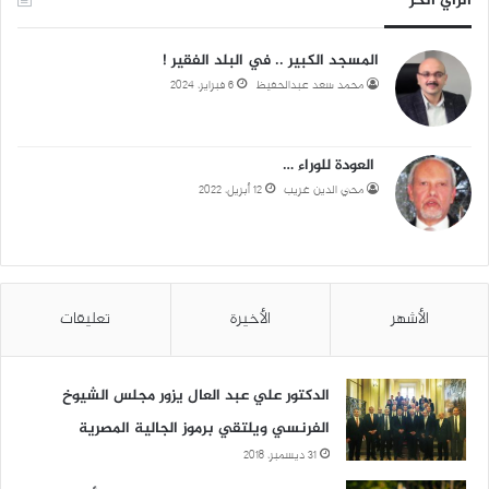
الرأي الحر
المسجد الكبير .. في البلد الفقير !
محمد سعد عبدالحفيظ
6 فبراير، 2024
العودة للوراء …
محي الدين غريب
12 أبريل، 2022
الأشهر
الأخيرة
تعليقات
الدكتور علي عبد العال يزور مجلس الشيوخ
الفرنسي ويلتقي برموز الجالية المصرية
31 ديسمبر، 2018