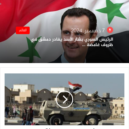
7 ديسمبر، 2024
العالم
الرئيس السوري بشار الأسد يغادر دمشق في
ظروف غامضة …
الجيش
يحمى
الكبارى
والمنشآت
العامة..!