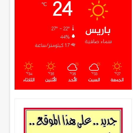
24
℃
باريس
27º - 22º
44%
سماء صافية
1.7 كيلومتر/ساعة
34
35
35
33
27
℃
℃
℃
℃
℃
الجمعة
السبت
الأحد
الأثنين
الثلاثاء