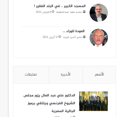
المسجد الكبير .. في البلد الفقير !
محمد سعد عبدالحفيظ
6 فبراير، 2024
العودة للوراء …
محي الدين غريب
12 أبريل، 2022
الأشهر
الأخيرة
تعليقات
الدكتور علي عبد العال يزور مجلس
الشيوخ الفرنسي ويلتقي برموز
الجالية المصرية