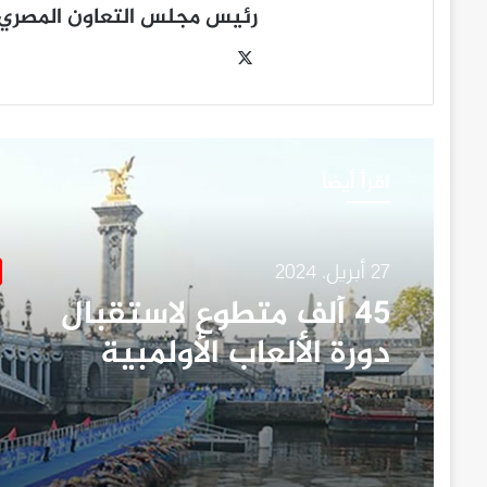
رئيس مجلس التعاون المصري- 
‫X
اقرأ أيضاً
27 أبريل، 2024
٤٥ ألف متطوع لاستقبال
دورة الألعاب الأولمبية
“باريس ٢٠٢٤”