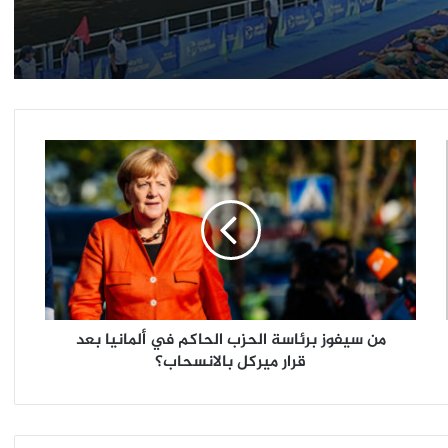
زيادة نسبة الإصابة بكورونا
مسابقة القصة القصيرة ـ جائزة يوسف إدريس
من
فرنسا تعلن حظر التجول ليلاً في باريس وعدد
من المدن الكبرى، لمواجهة الوباء..!
سيفوز
برئاسة
كتاب جديد للرئيس الفرنسى السابق «نيكولا
الحزب
ساركوزى»
الحاكم
في
ألمانيا
من سيفوز برئاسة الحزب الحاكم في ألمانيا بعد
بعد
قرار ميركل بالانسحاب؟
قرار
ميركل