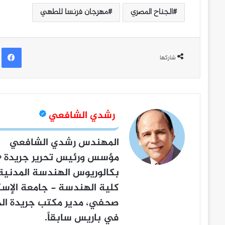
الجناح المصري
مهرجان فرنسا للطهي
ف
شاركها
رشدي الشافعي
المهندس رشدي الشافعي
مؤسس ورئيس تحرير جريدة
«
بكالوريوس الهندسة المدنية
كلية الهندسة - جامعة الإسك
صحفي، مدير مكتب جريدة الج
في باريس سابقاً.