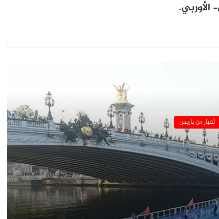
الأوربي.
انهاء اضراب طلبة العلوم السياسية في
باريس
رئيس الوزراء الفرنسى يستقبل ممثلى
النقابات الزراعية
برج إيفل يسجل أعلى عدد من الزوار عام ٢٠٢٣
أخبار من باريس
افتتاح معرض “شغف الجزائر”.. في معهد
العالم العربى
سفارة مصر في باريس تحتفل بذكرى ثورة 23
يوليو ..
فرنسا تشدد الإجراءات الإحترازية لمواجهة