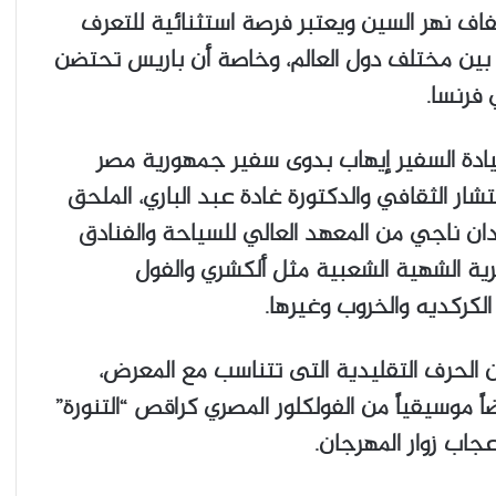
فاف نهر السين ويعتبر فرصة استثنائية للتعرف
 بين مختلف دول العالم، وخاصة أن باريس تحتضن
فرنسا.
يادة السفير إيهاب بدوى سفير جمهورية مصر
شار الثقافي والدكتورة غادة عبد الباري، الملحق
دان ناجي من المعهد العالي للسياحة والفنادق
صرية الشهية الشعبية مثل ألكشري والفول
لكركديه والخروب وغيرها.
 الحرف التقليدية التى تتناسب مع المعرض،
موسيقياً من الفولكلور المصري كراقص “التنورة”
اب زوار المهرجان.