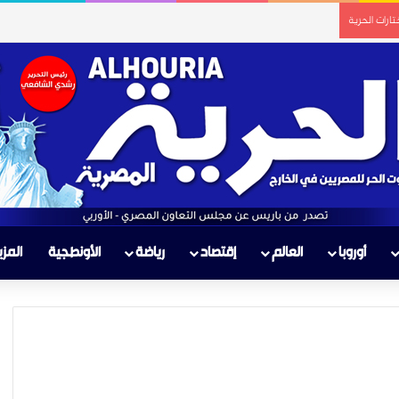
ارات الحرية
أوروبا
العالم
إقتصاد
رياضة
الأونطجية
المزي