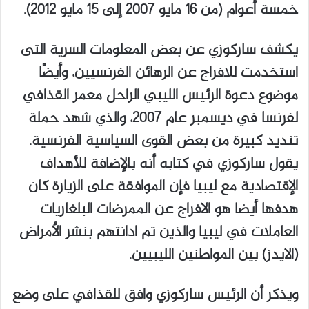
خمسة أعوام (من ١٦ مايو ٢٠٠٧ إلى ١٥ مايو ٢٠١٢).
يكشف ساركوزي عن بعض المعلومات السرية التى
استخدمت للافراج عن الرهائن الفرنسيين، وأيضًا
موضوع دعوة الرئيس الليبي الراحل معمر القذافي
لفرنسا في ديسمبر عام ٢٠٠٧، والذي شهد حملة
تنديد كبيرة من بعض القوى السياسية الفرنسية.
يقول ساركوزي في كتابه أنه بالإضافة للأهداف
الإقتصادية مع ليبيا فإن الموافقة على الزيارة كان
هدفها أيضا هو الافراج عن الممرضات البلغاريات
العاملات في ليبيا والذين تم ادانتهم بنشر الأمراض
(الايدز) بين المواطنين الليبيين.
ويذكر أن الرئيس ساركوزي وافق للقذافي على وضع