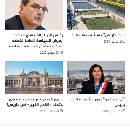
“بلاچ باريس” يستأنف نشاطه !
رئيس الوزراء الفرنسي الجديد
يعرض السياسة العامة لخطته
21 يوليو، 2020
الحكومية أمام الجمعية الوطنية
20 يوليو، 2020
“آن هيدالجو” تفوز برئاسة بلدية
سوق الخضار يعرض منتجاته في
باريس
متحف «القصر الكبير» في باريس!
20 يوليو، 2020
20 يوليو، 2020