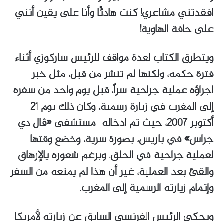
افقدتني مشاعري! كنت هادئًا وأنا على يقين أنني
على حافة الهاوية!
ويتطرق الكتاب لعدة مواقف للرئيس ساركوزي أثناء
فترة حكمه، ولكنها لم تنشر من قبل، مثل خبر
اجراؤه عملية جراحية سراً، قبل يوم واحد من سفره
إلى المغرب في زيارة رسمية، وكان ذلك يوم ٢١
أكتوبر ٢٠٠٧، حيث تم ادخاله مستشفى «ڤال دي
جراس» في باريس، بصورة سرية، وخضع وقتها
لعملية جراحية في الحلق، وبرغم شعوره يالإرهاق
والقئ بعد العملية، غير أن هذا لم يمنعه من السفر
وإتمام زيارته الرسمية إلى المغرب.
ويحكي الرئيس الفرنسي السابق عن زيارته لأمريكا