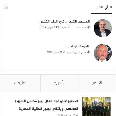
الرأي الحر
المسجد الكبير .. في البلد الفقير !
محمد سعد عبدالحفيظ
6 فبراير، 2024
العودة للوراء …
محي الدين غريب
12 أبريل، 2022
الأشهر
الأخيرة
تعليقات
الدكتور علي عبد العال يزور مجلس الشيوخ
الفرنسي ويلتقي برموز الجالية المصرية
31 ديسمبر، 2018