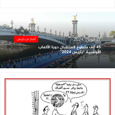
الويب
27 أبريل، 2024
أخبار من باريس
٤٥ ألف متطوع لاستقبال دورة الألعاب
الأولمبية “باريس ٢٠٢٤”
من
أرشيف
الكاريكاتير