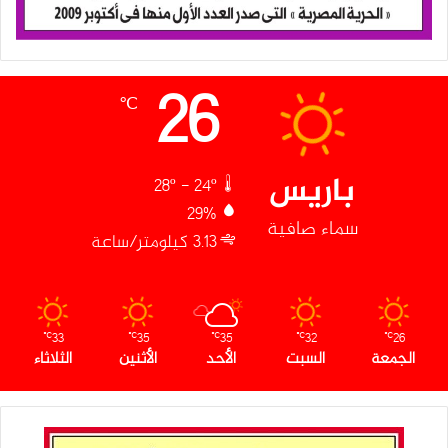
26
℃
باريس
28º - 24º
29%
سماء صافية
3.13 كيلومتر/ساعة
33
35
35
32
26
℃
℃
℃
℃
℃
الجمعة
السبت
الأحد
الأثنين
الثلاثاء