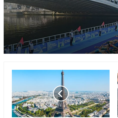
فرنسا تشدد الإجراءات الإحترازية لمواجهة
زيادة نسبة الإصابة بكورونا
مسابقة القصة القصيرة ـ جائزة يوسف إدريس
فرنسا تعلن حظر التجول ليلاً في باريس وعدد
من المدن الكبرى، لمواجهة الوباء..!
برج
كتاب جديد للرئيس الفرنسى السابق «نيكولا
ساركوزى»
إيفل
يسجل
الحكومة الفرنسية تقرر مجددًا التشديد من
أعلى
الإجراءات الإحترازية ضد كوفيد ١٩
عدد
من