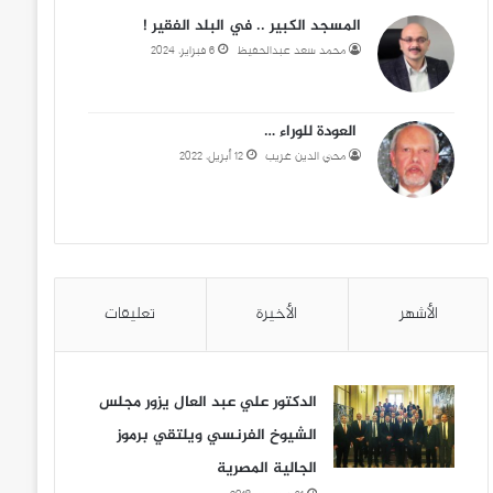
المسجد الكبير .. في البلد الفقير !
محمد سعد عبدالحفيظ
6 فبراير، 2024
العودة للوراء …
محي الدين غريب
12 أبريل، 2022
الأشهر
الأخيرة
تعليقات
الدكتور علي عبد العال يزور مجلس
الشيوخ الفرنسي ويلتقي برموز
الجالية المصرية