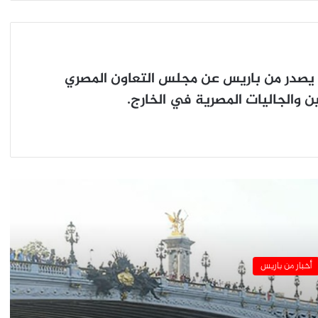
٤٥ ألف متطوع لاستقبال دورة الألعاب الأولمبية
“باريس ٢٠٢٤”
يصدر من باريس عن مجلس التعاون المصري
 والجاليات المصرية في الخارج.
انهاء اضراب طلبة العلوم السياسية في
باريس
رئيس الوزراء الفرنسى يستقبل ممثلى
النقابات الزراعية
برج إيفل يسجل أعلى عدد من الزوار عام ٢٠٢٣
أخبار من باريس
سفارة مصر في باريس تحتفل بذكرى ثورة 23
يوليو ..