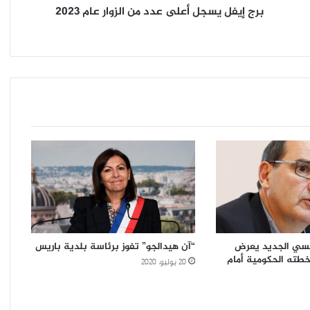
الزوار
برج إيفل يسجل أعلى عدد من الزوار عام ٢٠٢٣
عام
٢٠٢٣
رنسي الجديد يعرض
“آن هيدالجو” تفوز برئاسة بلدية باريس
خطته الحكومية أمام
20 يوليو، 2020