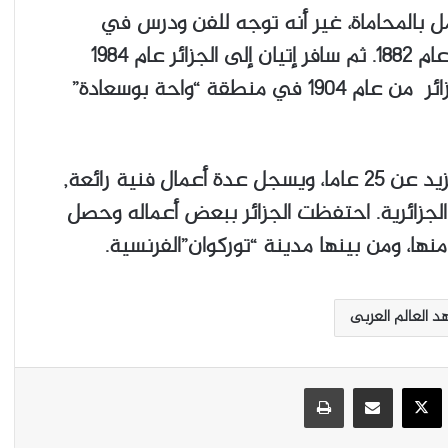
أسرة فرنسية تعمل بالمحاماة، غير أنه توجه للفن ودرس في
مدرسة الفنون الجميلة وظهرت أعماله الأولى عام ١٨٨٢. ثم سافر إتيان إلى الجزائر عام ١٩٨٤
وتردد عليها لمدة عدة سنوات واستقر في الجزائر من عام ١٩٠٤ في منطقة “واحة بوسعادة”
كان الفنان قد عاش واستقر في الجزائر لمدة تزيد عن 25 عاما، ويسجل عدة أعمال فنية رائعة,
، ودافع عن القضية الجزائرية. احتفظت الجزائر ببعض أعماله وحصل
ها، ومن بينها مدينة “توركوان”الفرنسية.
 العالم العربى
‫X
يسبوك
مشاركة عبر البريد
طباعة