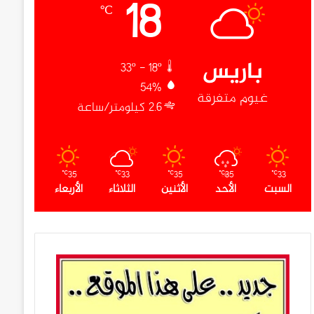
18
℃
باريس
33º - 18º
54%
غيوم متفرقة
2.6 كيلومتر/ساعة
35
33
35
35
33
℃
℃
℃
℃
℃
السبت
الأحد
الأثنين
الثلاثاء
الأربعاء