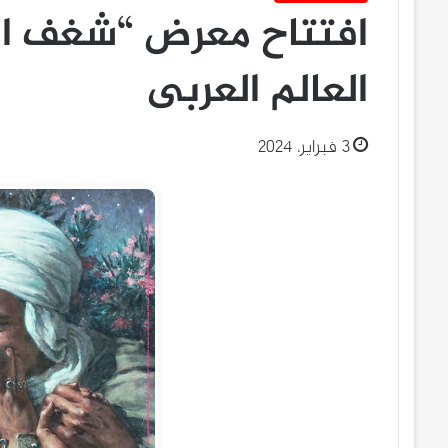
افتتاح معرض “شغف الج
العالم العربى
3 فبراير، 2024