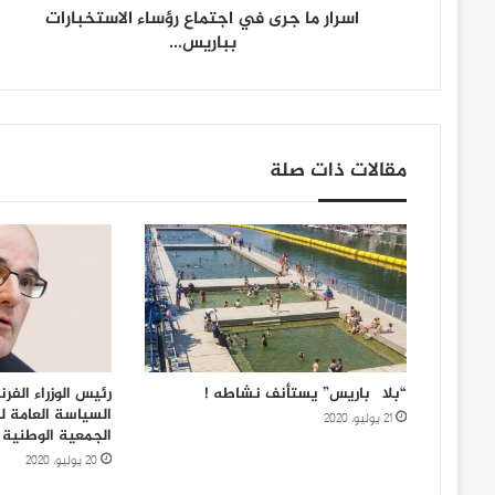
الاستخبارات
اسرار ما جرى في اجتماع رؤساء الاستخبارات
بباريس...
بباريس...
مقالات ذات صلة
“بلاچ باريس” يستأنف نشاطه !
رئيس الوزراء الف
السياسة العامة ل
21 يوليو، 2020
الجمعية الوطنية
20 يوليو، 2020