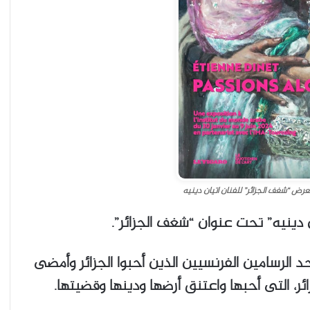
رض “شغف الجزائر” للفنان اتيان دينيه
دينيه” تحت عنوان “شغف الجزائر”.
نسي إتيان دينيه “١٨٦١- ١٩٢٩” هو أحد الرسامين الفرنسيين الذين أحبوا الجزائر وأمضى
، التى أحبها واعتنق أرضها ودينها وقضيتها.