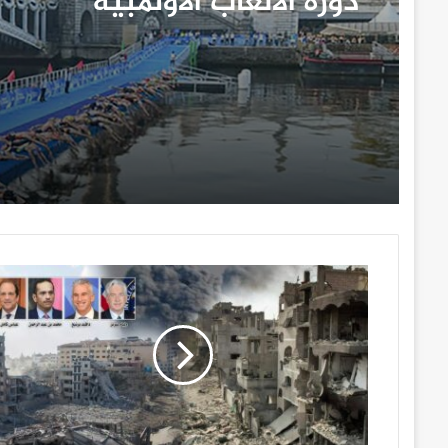
دورة الألعاب الأولمبية
“باريس ٢٠٢٤”
اسرار
ما
جرى
في
اجتماع
رؤساء