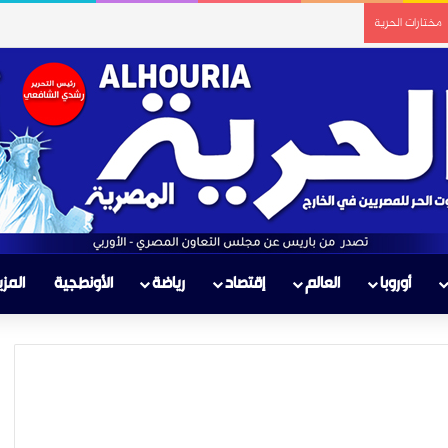
مختارات الحرية
أوروبا
العالم
إقتصاد
رياضة
الأونطجية
المزي