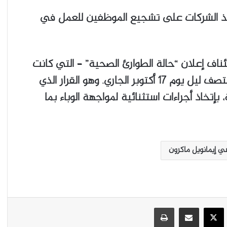
فيذ الشركات على تشجيع الموظفين للعمل في
ناف إعلان “حالة الطوارئ الصحية” – التي كانت
قد إنتهت يوم 10 يوليو الماضي – إبتداء من منتصف ليل يوم 17 أكتوبر الجاري. وهو القرار الذي
تخاذ أجراءات استثنائية لمواجهة الوباء بما
ي إيمانويل ماكرون
‫X
يسبوك
مشاركة عبر البريد
طباعة