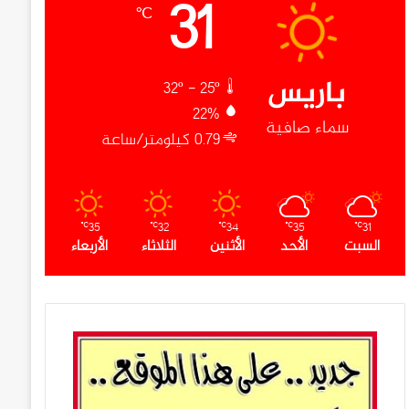
31
℃
باريس
32º - 25º
22%
سماء صافية
0.79 كيلومتر/ساعة
35
32
34
35
31
℃
℃
℃
℃
℃
السبت
الأحد
الأثنين
الثلاثاء
الأربعاء