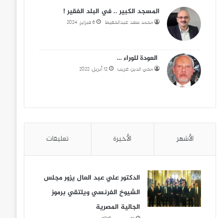
المسجد الكبير .. في البلد الفقير !
محمد سعد عبدالحفيظ
6 فبراير، 2024
العودة للوراء …
محي الدين غريب
12 أبريل، 2022
الأشهر
الأخيرة
تعليقات
الدكتور علي عبد العال يزور مجلس
الشيوخ الفرنسي ويلتقي برموز
الجالية المصرية