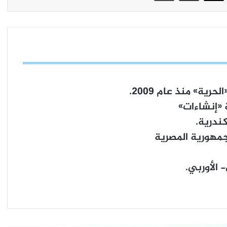
الحرية»
منذ عام 2009.
 «إنشاءات»
ندرية.
٤٥ ألف متطوع لاستقبال دورة الألعاب الأولمبية
“باريس ٢٠٢٤”
مهورية المصرية
الأوربي.
انهاء اضراب طلبة العلوم السياسية في
باريس
رئيس الوزراء الفرنسى يستقبل ممثلى
النقابات الزراعية