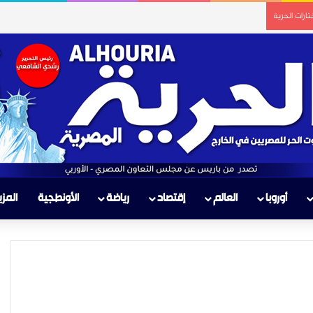
ارات الحرية
أوروبا
العالم
إقتصاد
رياضة
الأونطجية
المزي