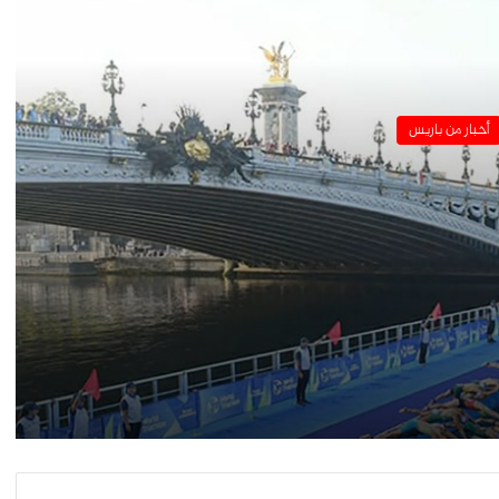
برج إيفل يسجل أعلى عدد من الزوار عام ٢٠٢٣
أخبار من باريس
افتتاح معرض “شغف الجزائر”.. في معهد
العالم العربى
سفارة مصر في باريس تحتفل بذكرى ثورة 23
يوليو ..
فرنسا تشدد الإجراءات الإحترازية لمواجهة
زيادة نسبة الإصابة بكورونا
مسابقة القصة القصيرة ـ جائزة يوسف إدريس