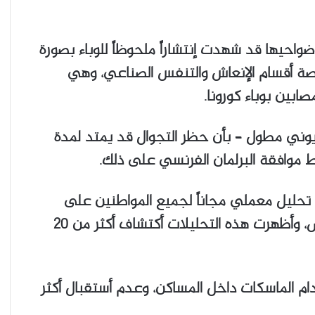
احيها قد شهدت إنتشاراً ملحوظاً للوباء بصورة
ة أقسام الإنعاش والتنفس الصناعي، وهي
ابين بوباء كورونا.
وني مطول – بأن حظر التجوال قد يمتد لمدة
 موافقة البرلمان الفرنسي على ذلك.
 تحليل معملي مجاناً لجميع المواطنين على
نطاق واسع، للإستدلال على مدى أنتشار المرض، وأظهرت هذه التحليلات أكتشاف أكثر من 20
م الماسكات داخل المساكن، وعدم أستقبال أكثر