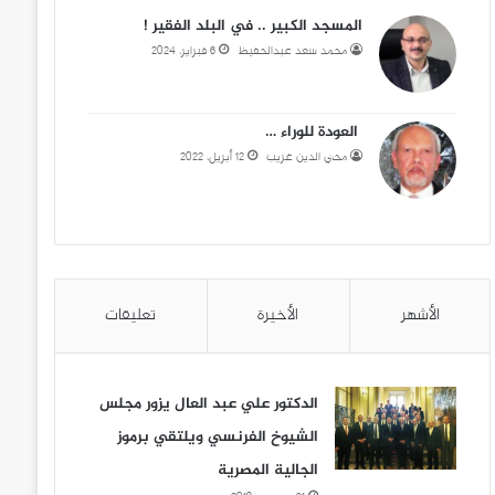
المسجد الكبير .. في البلد الفقير !
محمد سعد عبدالحفيظ
6 فبراير، 2024
العودة للوراء …
محي الدين غريب
12 أبريل، 2022
الأشهر
الأخيرة
تعليقات
الدكتور علي عبد العال يزور مجلس
الشيوخ الفرنسي ويلتقي برموز
الجالية المصرية