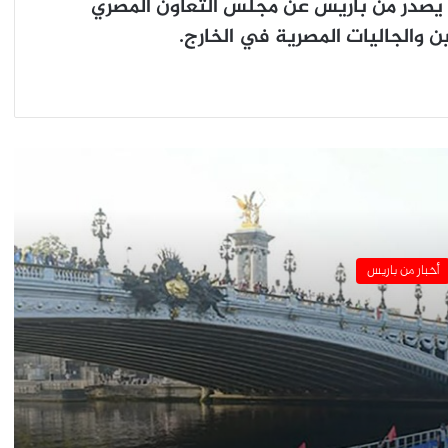
يصدر من باريس عن مجلس التعاون المصري
 والجاليات المصرية في الخارج.
انهاء اضراب طلبة العلوم السياسية في
باريس
رئيس الوزراء الفرنسى يستقبل ممثلى
النقابات الزراعية
برج إيفل يسجل أعلى عدد من الزوار عام ٢٠٢٣
أخبار من باريس
افتتاح معرض “شغف الجزائر”.. في معهد
العالم العربى
سفارة مصر في باريس تحتفل بذكرى ثورة 23
يوليو ..