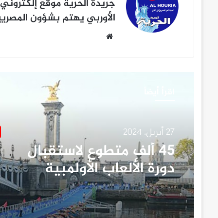
جريدة الحرية
موقع إلكتروني 
الأوربي يهتم بشؤون المصريين
موقع
الويب
اقرأ أيضاً
27 أبريل، 2024
٤٥ ألف متطوع لاستقبال
دورة الألعاب الأولمبية
“باريس ٢٠٢٤”