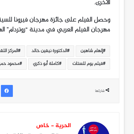
الأخرى.
مهرجان الفيلم العربي في مدينة “روتردام” اله
إلهام شاهين
الدكتورة نيفين خالد
المركز الث
فيلم يوم للستات
كاملة أبو ذكري
محمود حمي
ف
شاركها
الحرية - خاص