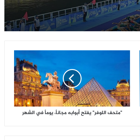
فرنسا تشدد الإجراءات الإحترازية لمواجهة
زيادة نسبة الإصابة بكورونا
مسابقة القصة القصيرة ـ جائزة يوسف إدريس
"متحف
فرنسا تعلن حظر التجول ليلاً في باريس وعدد
من المدن الكبرى، لمواجهة الوباء..!
اللوفر"
يفتح
كتاب جديد للرئيس الفرنسى السابق «نيكولا
أبوابه
ساركوزى»
مجاناً،
يوماً
في
"متحف اللوفر" يفتح أبوابه مجاناً، يوماً في الشهر
الشهر