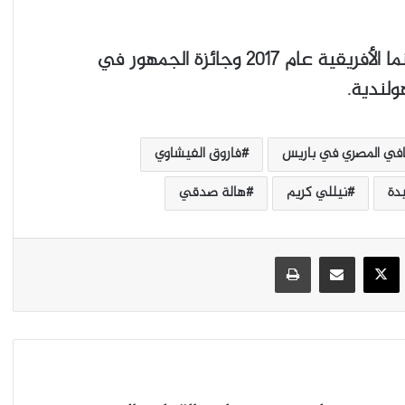
وحصل الفيلم على جائزة مهرجان فيرونا للسينما الأفريقية عام 2017 وجائزة الجمهور في
ولندية.
قافي المصري في باريس
فاروق الفيشاوي
دة
نيللي كريم
هالة صدقي
‫X
يسبوك
مشاركة عبر البريد
طباعة
٤٥ ألف متطوع لاستقبال دورة الألعاب الأولمبية
“باريس ٢٠٢٤”