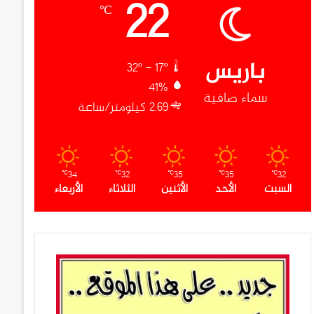
22
℃
باريس
32º - 17º
41%
سماء صافية
2.69 كيلومتر/ساعة
34
32
35
35
32
℃
℃
℃
℃
℃
السبت
الأحد
الأثنين
الثلاثاء
الأربعاء