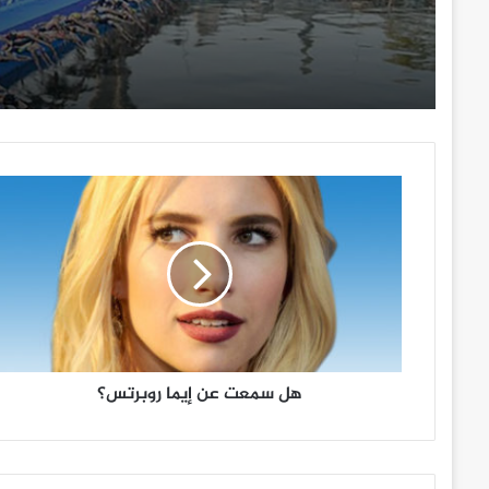
هل
سمعت
عن
إيما
روبرتس؟
هل سمعت عن إيما روبرتس؟