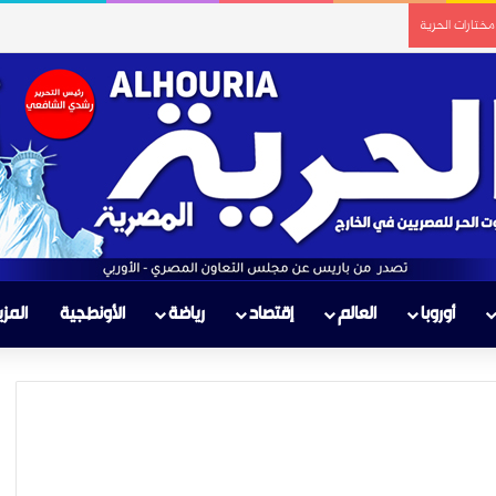
مختارات الحرية
أوروبا
العالم
إقتصاد
رياضة
الأونطجية
المزي