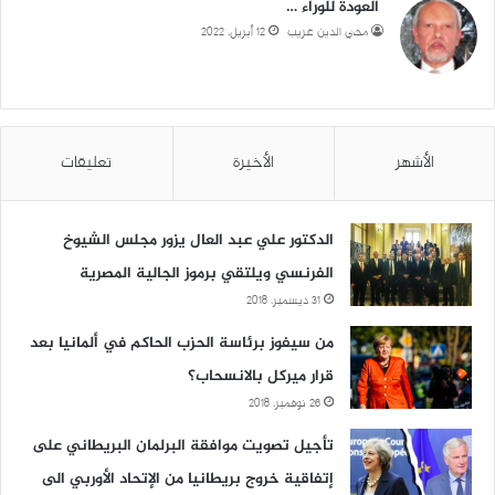
العودة للوراء …
محي الدين غريب
12 أبريل، 2022
الأشهر
الأخيرة
تعليقات
الدكتور علي عبد العال يزور مجلس الشيوخ
الفرنسي ويلتقي برموز الجالية المصرية
31 ديسمبر، 2018
من سيفوز برئاسة الحزب الحاكم في ألمانيا بعد
قرار ميركل بالانسحاب؟
26 نوفمبر، 2018
تأجيل تصويت موافقة البرلمان البريطاني على
إتفاقية خروج بريطانيا من الإتحاد الأوربي الى