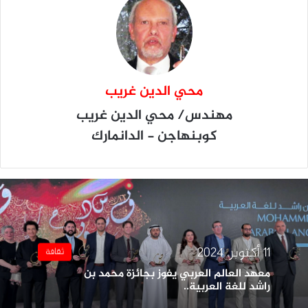
محي الدين غريب
مهندس/ محي الدين غريب
كوبنهاجن - الدانمارك
11 أكتوبر، 2024
ثقافة
معهد العالم العربي يفوز بجائزة محمد بن
راشد للغة العربية..