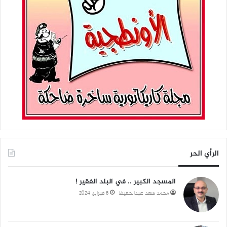
الرأي الحر
المسجد الكبير .. في البلد الفقير !
محمد سعد عبدالحفيظ
6 فبراير، 2024