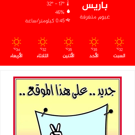
باريس
32º - 17º
46%
غيوم متفرقة
0.45 كيلومتر/ساعة
34
32
35
35
32
℃
℃
℃
℃
℃
السبت
الأحد
الأثنين
الثلاثاء
الأربعاء