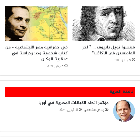
فرنسوا نويل بابيوف … ” آخر
في جغرافية مصر الاجتماعية – من
العاطسين فى الزكائب”
كتاب شخصية مصر ودراسة في
عبقرية المكان
5 يناير، 2019
5 يناير، 2019
نافذة الحرية
مؤتمر اتحاد الكيانات المصرية في أوربا
رشدي الشافعي
28 أبريل، 2024