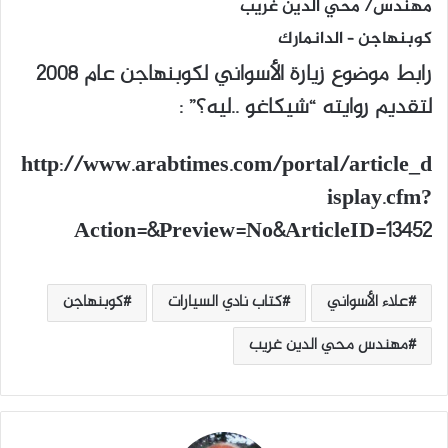
مهندس/ محي الدين غريب
كوبنهاجن – الدانمارك
رابط موضوع زيارة الأسواني لكوبنهاجن عام 2008
لتقديم روايته “شيكاغو ..ليه؟” :
http://www.arabtimes.com/portal/article_d
isplay.cfm?
Action=&Preview=No&ArticleID=13452
علاء الأسواني
كتاب نادي السيارات
كوبنهاجن
مهندس محي الدين غريب