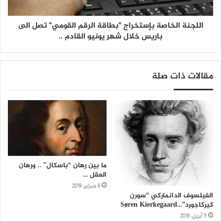
القومي"
تصل
اللجنة الخاصة بإستخراج "بطاقة الرقم القومي" تصل الى
الى
باريس خلال شهر يونيو القادم ..
باريس
خلال
مقالات ذات صلة
شهر
يونيو
القادم
..
ما بين رهان “باسكال” .. ورهان
العقل …
6 فبراير، 2019
الفيلسوف الدانماركي “سورن
كيركاجورد”…Søren Kierkegaard
5 أبريل، 2019