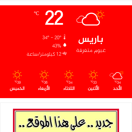
22
℃
باريس
34º - 20º
43%
غيوم متفرقة
1.2 كيلومتر/ساعة
39
36
34
33
34
℃
℃
℃
℃
℃
الأحد
الأثنين
الثلاثاء
الأربعاء
الخميس