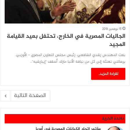
15 نوفمبر، 2019
الجاليات المصرية في الخارج، تحتفل بعيد القيامة
المجيد
بعث المهندس رشدي الشافعي، رئيس مجلس التعاون المصري – الأوربي،
برسالتي تهنئة إلى كل من نيافة الأنبا مارك، أسقف “إيبارشيه”…
لقراءة المزيد..
الصفحة التالية
نافذة الحرية
مؤتمر اتحاد الكيانات المصرية في أوربا