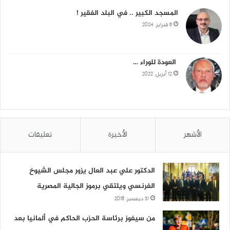
المسجد الكبير .. في البلد الفقير !
6 فبراير، 2024
العودة للوراء …
12 أبريل، 2022
الأشهر
الأخيرة
تعليقات
الدكتور علي عبد العال يزور مجلس الشيوخ
الفرنسي ويلتقي برموز الجالية المصرية
31 ديسمبر، 2018
من سيفوز برئاسة الحزب الحاكم في ألمانيا بعد