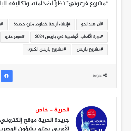
“مشروع فرعوني” نظراً لضخامته، وتكاليفه الب
آن هيدالجو
إنشاء أربعة خطوط مترو جديدة
ب
دورة الألعاب الأولمبية في باريس 2024
سوبر مترو
مشروع باريس
مشروع باريس الكبرى
ف
شاركها
الحرية - خاص
جريدة الحرية
موقع إلكتروني 
الأوربي يهتم بشؤون المصريين