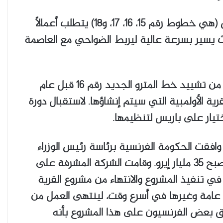
وفكرة إنشاء أربعة خطوط مترو جديدة بالكامل (هي خطوط رقم 15، 16، 17، و18) يتطلب أعمالاً
 يسير بسرعة عالية ليربط الضواحي مع العاصمة
والتحدي الأكبر الذي يواجه المشروع هو الانتهاء من تشييد خط المترو الجديد رقم 16 قبل عام
لقرية الأولمبية التي سيتم إنشاؤها. لاستقبال دورة
افقت الحكومة الفرنسية برئاسة رئيس الوزراء
“إدوار فيليب”، على تعديل ميزانية المشروع لتصبح 35 مليار إيرو. وقامت الشركة المشرفة على
في تنفيذ المشروع والانتهاء من مشروع القرية
ت عامة وغيرها في أسرع وقت، لينتهى العمل من
ة من المشروع قبل عام 2024 ويطلق بعض الفرنسيون على هذا المشروع بأنه