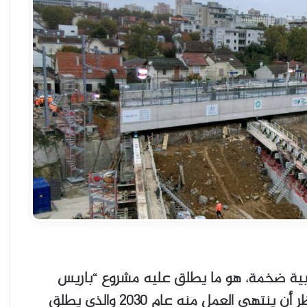
بية ضخمة، هو ما يطلق عليه مشروع “باريس
الكبرى”، الذي بدء تنفيذه عام 2010 ومن المنتظر أن ينتهى العمل منه عام 2030 والذي يطلق