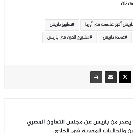
اهظة.
اريس أكبر عاصمة في أوربا
تطوير باريس
عمدة باريس
مشروع القرن في باريس
‫X
يسبوك
مشاركة عبر البريد
طباعة
لقاء تاريخي يجمع بين الرئيس الفرنسي
إيمانويل ماكرون والرئيس الأمريكي المنتخب
دونالد ترامب والرئيس الأوكراني فولوديمير
زيلينسكي…
يصدر من باريس عن مجلس التعاون المصري
مجلس الشعب الفرنسي يرفض اقتراح حجب
 والجاليات المصرية في الخارج.