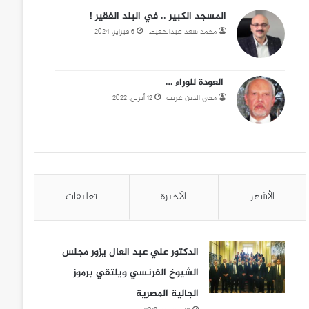
المسجد الكبير .. في البلد الفقير !
محمد سعد عبدالحفيظ
6 فبراير، 2024
العودة للوراء …
محي الدين غريب
12 أبريل، 2022
الأشهر
الأخيرة
تعليقات
الدكتور علي عبد العال يزور مجلس
الشيوخ الفرنسي ويلتقي برموز
الجالية المصرية