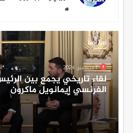
موقع
الويب
اقرأ أيضاً
7 ديسمبر، 2024
لقاء تاريخي يجمع بين الرئي
الفرنسي إيمانويل ماكرون
والرئيس الأمريكي المنتخب
دونالد ترامب والرئيس الأوكرا
فولوديمير زيلينسكي…