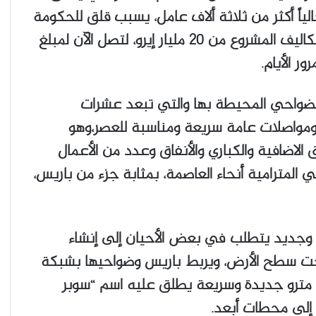
اً أكثر من ثلاثة ألاف عامل، يسبب قلق للحكومة
الفرنسية بعد أن انفجرت التوقعات المبدئية لتكاليف المشروع من 20 مليار إيرو، لتصل الآن لمبلغ
لضواحي المحيطة بها والتي تبعد عشرات
ومواصلات عامة سريعة ومناسبة للعصر،وهو
لاضافية والكباري والأنفاق وعدد من الأعمال
 المترامية أنحاء العاصمة، بمثابة جزء من باريس،
خم وجديد يتطلب في بعض الأحيان إلى إنشاء
ت سريعة على عمق 50 متراً تحت سطح الأرض، ويربط باريس وضواحيها بشبكة
 مترو جديدة وسريعة يطلق عليه اسم “سوبر
 إلى محطات أبعد.