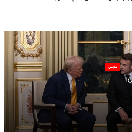
الثقة من الحكومة..
مظاهرة في باريس ضد قانون الهجرة الجديد…
حادث أعتداء على الركاب في أحدى محطات
القطارات بباريس…
باريس
فرنسا تشدد الإجراءات الإحترازية لمواجهة
زيادة نسبة الإصابة بكورونا
س
علاء يوسف سفيرًا لمصر في باريس، ومعتز
زهران سفيرًا في واشنطن
ني
أمنية بدوي تنظم المعرض الخيري السنوي
الثالث، للمنتجات الحرفية المصرية في باريس