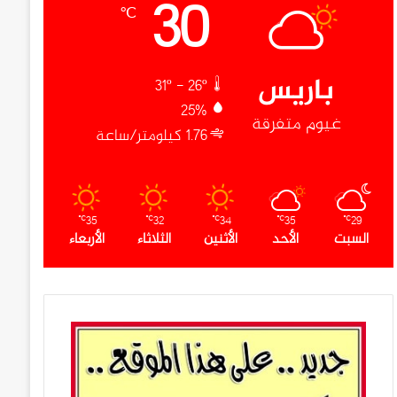
30
℃
باريس
31º - 26º
25%
غيوم متفرقة
1.76 كيلومتر/ساعة
35
32
34
35
29
℃
℃
℃
℃
℃
السبت
الأحد
الأثنين
الثلاثاء
الأربعاء