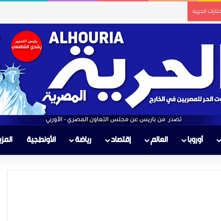
ارات الحرية
أوروبا
العالم
إقتصاد
رياضة
الأونطجية
المزي