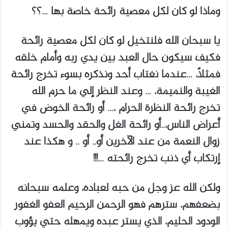
وماذا لو كان لكل معصية رائحة خاصة بها …؟؟
يا سبحان الله فلنتخيل لو كان لكل معصية رائحة
فكيف سيكون حال العبد بين يدي ربه وأمام خلقه
فمثلاً، …عندما نغتاب أحد ونذكره بسوء تخرج رائحة
الغيبة والنميمة، … وعند النظر إلي ما حرم الله
تخرج رائحة النظرة الحرام ،… أو رائحة الخوض في
أعراض الناس،..أو رائحة الغل والحقد والحسد وتمني
زوال النعمة من عند الآخرين أو.. أو .. و هكذا عند
إرتكاب أي ذنب تخرج رائحته …!!!
ولكن الله عز وجل من حبه لعباده، وعلمه سبحانه
بضعفهم، سترهم فهو الرحمن الرحيم العفو الغفور
الودود الحليم، الذي يستر عبده ويمهله حتي يؤوب