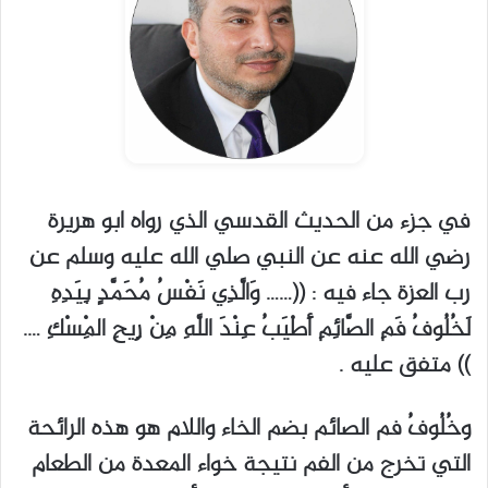
في جزء من الحديث القدسي الذي رواه ابو هريرة
رضي الله عنه عن النبي صلي الله عليه وسلم عن
رب العزة جاء فيه : ((…… وَالَّذِي نَفْسُ مُحَمَّدٍ بِيَدِهِ
لَخُلُوفُ فَمِ الصَّائِمِ أَطْيَبُ عِنْدَ اللَّهِ مِنْ رِيحِ الْمِسْكِ ….
)) متفق عليه .
وخُلُوفُ فم الصائم بضم الخاء واللام هو هذه الرائحة
التي تخرج من الفم نتيجة خواء المعدة من الطعام