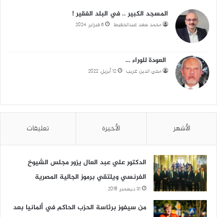
المسجد الكبير .. في البلد الفقير !
محمد سعد عبدالحفيظ
6 فبراير، 2024
العودة للوراء …
محي الدين غريب
12 أبريل، 2022
الأشهر
الأخيرة
تعليقات
الدكتور علي عبد العال يزور مجلس الشيوخ
الفرنسي ويلتقي برموز الجالية المصرية
31 ديسمبر، 2018
من سيفوز برئاسة الحزب الحاكم في ألمانيا بعد