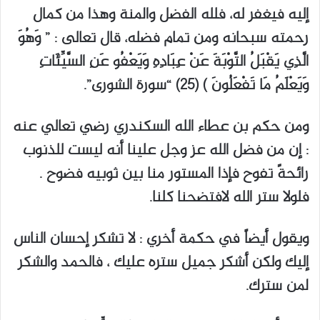
إليه فيغفر له، فلله الفضل والمنة وهذا من كمال
رحمته سبحانه ومن تمام فضله، قال تعالى : ” وَهُوَ
الَّذِي يَقْبَلُ التَّوْبَةَ عَنْ عِبَادِهِ وَيَعْفُو عَنِ السَّيِّئَاتِ
وَيَعْلَمُ مَا تَفْعَلُونَ ) (25) “سورة الشورى”.
ومن حكم بن عطاء الله السكندري رضي تعالي عنه
: إن من فضل الله عز وجل علينا أنه ليست للذنوب
رائحةً تفوح فإذا المستور منا بين ثوبيه فضوح .
فلولا ستر الله لافتضحنا كلنا.
ويقول أيضاً في حكمة أخري : لا تشكر إحسان الناس
إليك ولكن أشكر جميل ستره عليك ، فالحمد والشكر
لمن سترك.