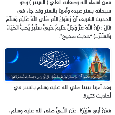
فمن أسماء الله وصفاته العلي ( السِتِّير ) وهو
سبحانه يستر عبده وأمرنا بالستر وقد جاء في
الحديث الشريف أَنَّ رَسُولَ اللَّهِ صَلَّى اللَّهُ عَلَيْهِ وَسَلَّمَ
قَالَ : (إِنَّ اللَّهَ عَزَّ وَجَلَّ حَلِيمٌ حَيِيٌّ سِتِّيرٌ يُحِبُّ الْحَيَاءَ
وَالسَّتْرَ…) “حديث صحيح”.
وقد أمرنا نبينا صلي الله عليه وسلم بالستر في
أحاديث كثيرة.
فعَنْ أَبِي هُرَيْرَةَ ، عَنِ النَّبِيِّ صلى الله عليه وسلم ،