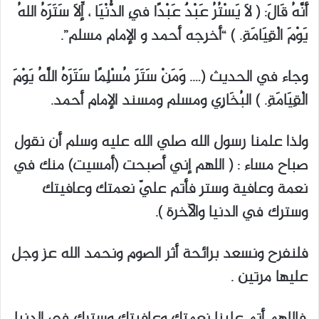
أَنَّهُ قَالَ: ( لاَ يَسْتُرُ عَبْدٌ عَبْدًا فِي الدُّنْيَا ، إِلاَّ سَتَرَهُ اللهُ
يَوْمَ الْقِيَامَةِ. ) “أخرجه أحمد و الإمام مسلم”.
وجاء في الحديث (…. وَمَنْ سَتَرَ مُسْلِمًا سَتَرَهُ اللَّهُ يَوْمَ
الْقِيَامَةِ. ) البُخَارِي ومسلم ومسند الإمام أحمد.
ولذا علمنا رسول الله صلي الله عليه وسلم أن نقول
صباح مساء : ( اللهم إني أصبحت (أمسيت) منك في
نعمة وعافية وستر فأتم عليّ نعمتك وعافيتك
وسترك في الدنيا والآخرة ).
فلنفرح ونسعد برائحة أثر الصوم ونحمد الله عز وجل
عليها مرتين .
فاللهم أتم علينا نعمتك وعافيتك وسترك في الدنيا