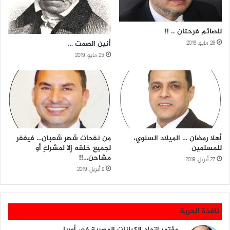
للصائم فرحتان .. !!
أنين الصمت …
26 مايو، 2019
25 مايو، 2019
أهلا رمضان … الميلاد السنوي،
من نفحات شهر شعبان… فيغفر
للمسلمين
لجميع خلقه إلا لمشركٍ أو
مشاحن…!!
27 أبريل، 2019
9 أبريل، 2019
نافذة الحرية
مؤتمر اتحاد الكيانات المصرية في أوربا