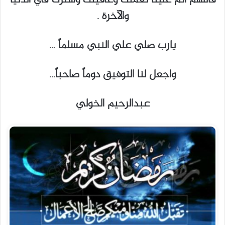
والآخرة .
يارب صلي علي النبي مسلماً …
واجعل لنا التوفيق دوماً صاحباًً…
عبدالرحيم الخولي