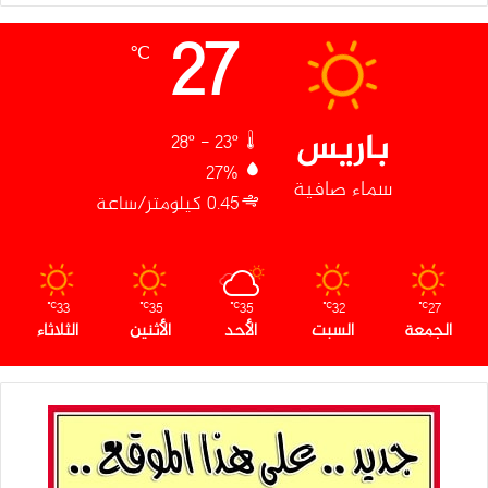
27
℃
باريس
28º - 23º
27%
سماء صافية
0.45 كيلومتر/ساعة
33
35
35
32
27
℃
℃
℃
℃
℃
الجمعة
السبت
الأحد
الأثنين
الثلاثاء