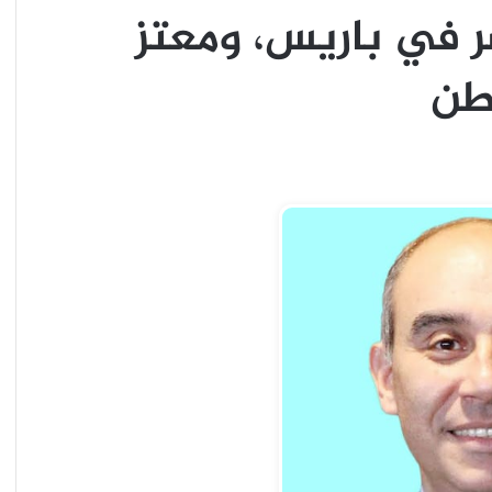
ر في باريس، ومعتز
طن