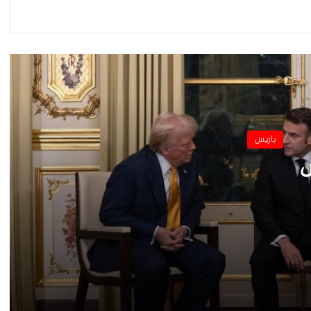
مظاهرة في باريس ضد قانون الهجرة الجديد…
حادث أعتداء على الركاب في أحدى محطات
القطارات بباريس…
باريس
فرنسا تشدد الإجراءات الإحترازية لمواجهة
زيادة نسبة الإصابة بكورونا
س
أمنية بدوي تنظم المعرض الخيري السنوي
الثالث، للمنتجات الحرفية المصرية في باريس
ني
مجلس التعاون المصرى- الأوربى يكرم السفير
إيهاب بدوى في لقاء مع الجالية المصرية
بباريس