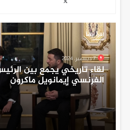
‫X
اقرأ أيضاً
7 ديسمبر، 2024
لقاء تاريخي يجمع بين الرئي
الفرنسي إيمانويل ماكرون
والرئيس الأمريكي المنتخب
دونالد ترامب والرئيس الأوكرا
فولوديمير زيلينسكي…