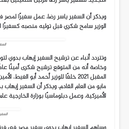
التجديد للسفير ياسر رضا مرتين متتاليتين بعد
ويذكر أن السفير ياسر رضا، عمل سفيرًا لمص
الوزير سامح شكري قبل توليه منصبه كسفيرًا لم
السفي
وتتردد أنباء عن ترشيح السفير إيهاب بدوي لتو
وخاصة أنه من المتوقع ترشيح شكرى أمينًا عام
المقبل ٢٠٢١ خلفًا للوزير أحمد أبو الغي
مايو من العام القادم، ويذكر أن السفير إيهاب 
الأميركية، وعمل دبلوماسيًا بوزارة الخارجية عام ١٩٩١
السفير
وساهم السفير إيهاب بدوي سفير مصر في فرنسا