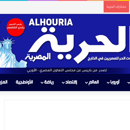
مختارات الحرية
أوروبا
العالم
إقتصاد
رياضة
الأونطجية
المزي