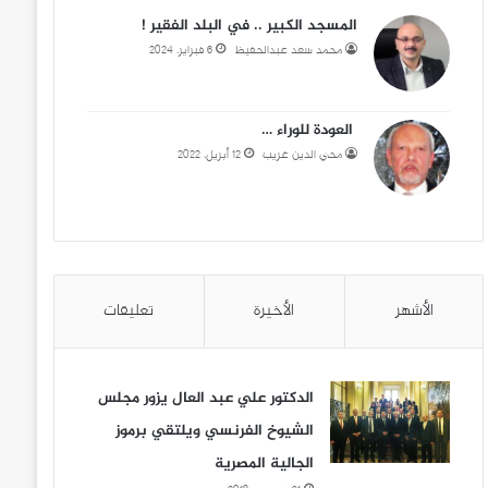
المسجد الكبير .. في البلد الفقير !
محمد سعد عبدالحفيظ
6 فبراير، 2024
العودة للوراء …
محي الدين غريب
12 أبريل، 2022
الأشهر
الأخيرة
تعليقات
الدكتور علي عبد العال يزور مجلس
الشيوخ الفرنسي ويلتقي برموز
الجالية المصرية