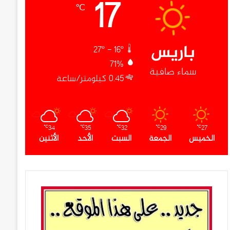
17
℃
باريس
27º - 16º
71%
سماء صافية
0.45 كيلومتر/ساعة
34
35
32
29
27
℃
℃
℃
℃
℃
الخميس
الجمعة
السبت
الأحد
الأثنين