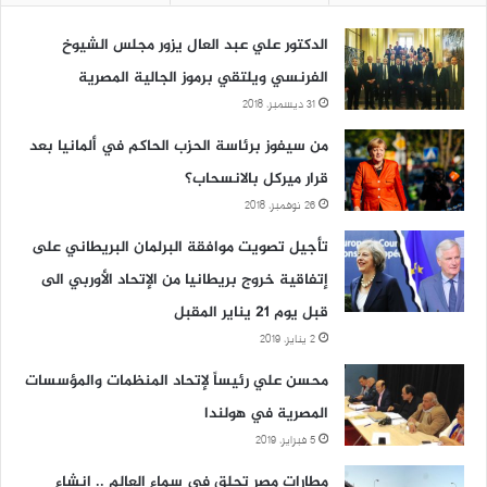
الدكتور علي عبد العال يزور مجلس الشيوخ
الفرنسي ويلتقي برموز الجالية المصرية
31 ديسمبر، 2018
من سيفوز برئاسة الحزب الحاكم في ألمانيا بعد
قرار ميركل بالانسحاب؟
26 نوفمبر، 2018
تأجيل تصويت موافقة البرلمان البريطاني على
إتفاقية خروج بريطانيا من الإتحاد الأوربي الى
قبل يوم 21 يناير المقبل
2 يناير، 2019
محسن علي رئيساً لإتحاد المنظمات والمؤسسات
المصرية في هولندا
5 فبراير، 2019
مطارات مصر تحلق في سماء العالم .. إنشاء