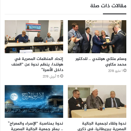
مقالات ذات صلة
وسام ملكي هولندي .. للدكتور
إتحاد المنظمات المصرية في
محمد مكاوي
هولندا، ينظم ندوة عن “العنف
داخل الأسرة”
1 مايو، 2019
15 أبريل، 2019
ندوة ولقاء لجمعية الجالية
ندوة بمناسبة “الإسراء والمعراج”
المصرية ببريطانيا، في ذكرى
.. بمقر جمعية الجالية المصرية