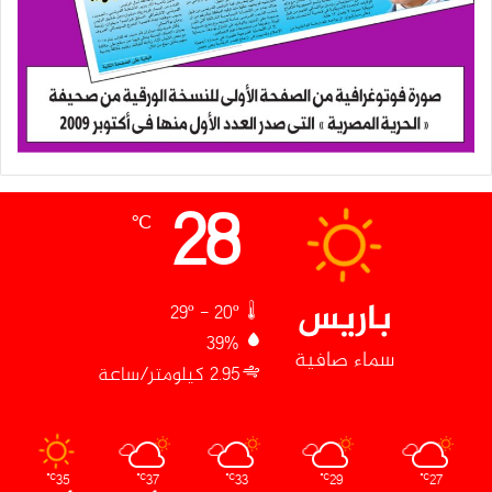
28
℃
باريس
29º - 20º
39%
سماء صافية
2.95 كيلومتر/ساعة
35
37
33
29
27
℃
℃
℃
℃
℃